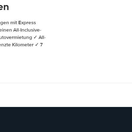
en
gen mit Express
inen All-Inclusive-
tovermietung ✓ All-
enzte Kilometer ✓ 7