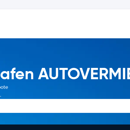
hafen AUTOVERM
bote
.