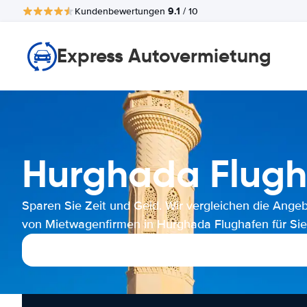
9.1
Kundenbewertungen
/ 10
Express Autovermietung
Hurghada Flug
Sparen Sie Zeit und Geld. Wir vergleichen die Ange
von Mietwagenfirmen in Hurghada Flughafen für Sie