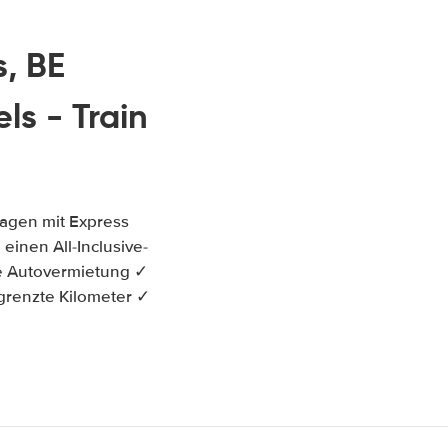
s, BE
s - Train
wagen mit Express
 einen All-Inclusive-
le Autovermietung ✓
grenzte Kilometer ✓