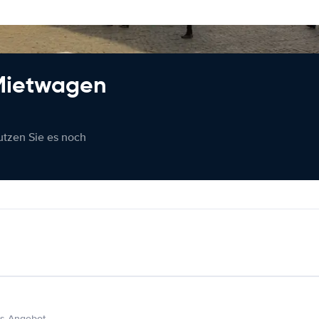
 Mietwagen
nutzen Sie es noch
s Angebot.