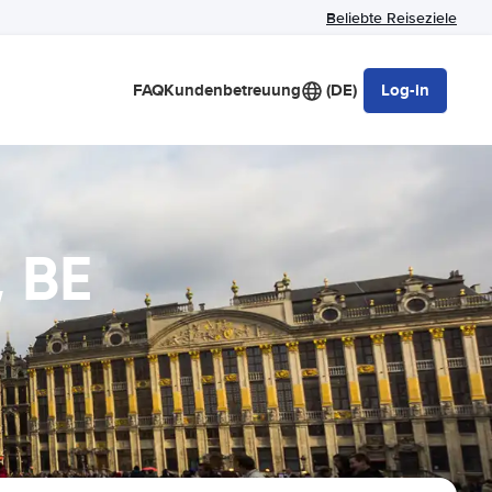
Beliebte Reiseziele
FAQ
Kundenbetreuung
(DE)
Log-in
, BE