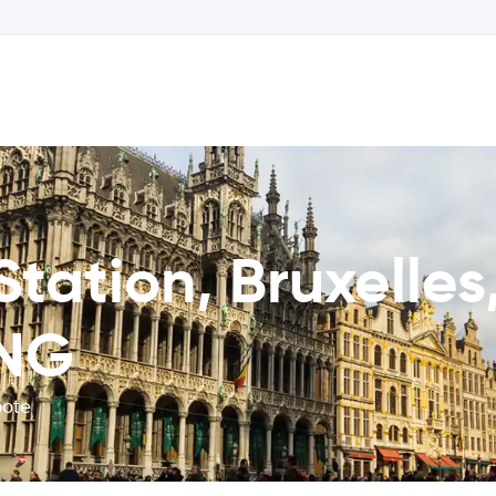
Station, Bruxelles
NG
bote