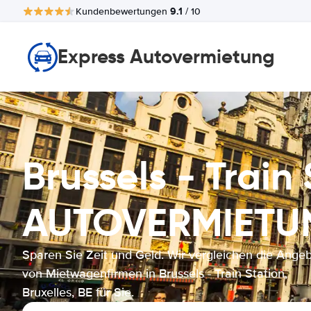
9.1
Kundenbewertungen
/ 10
Express Autovermietung
Brussels - Train 
AUTOVERMIETU
Sparen Sie Zeit und Geld. Wir vergleichen die Ange
von Mietwagenfirmen in Brussels - Train Station,
Bruxelles, BE für Sie.