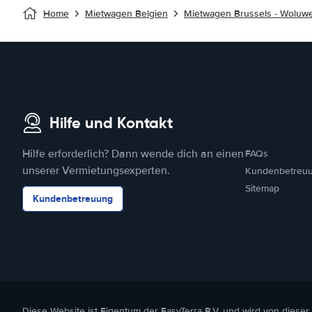
Home
Mietwagen Belgien
Mietwagen Brussels - Woluw
Hilfe und Kontakt
Hilfe erforderlich? Dann wende dich an einen
FAQs
unserer Vermietungsexperten.
Kundenbetreu
Sitemap
Kundenbetreuung
Diese Website ist Eigentum der EasyTerra B.V. und wird von dieser