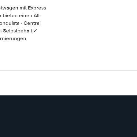
ietwagen mit Express
 bieten einen All-
nquista - Central
n Selbstbehalt ✓
ornierungen