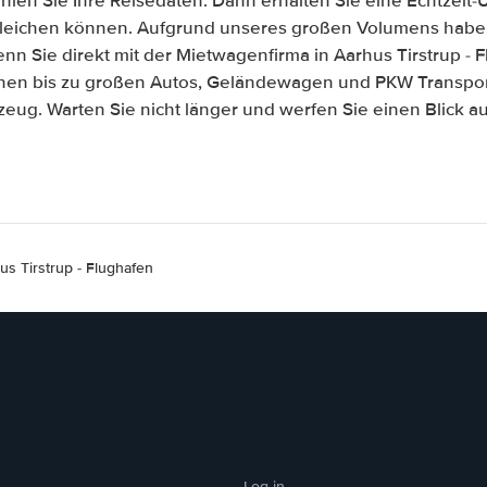
len Sie Ihre Reisedaten. Dann erhalten Sie eine Echtzeit-Üb
gleichen können. Aufgrund unseres großen Volumens habe
nn Sie direkt mit der Mietwagenfirma in Aarhus Tirstrup - 
inen bis zu großen Autos, Geländewagen und PKW Transport
zeug. Warten Sie nicht länger und werfen Sie einen Blick 
us Tirstrup - Flughafen
Log-in