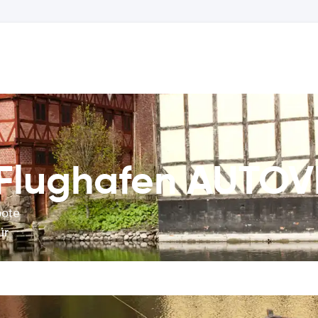
p Flughafen AUT
bote
ür