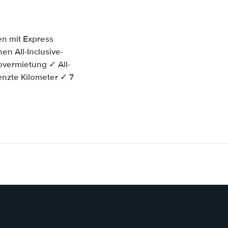
en mit Express
en All-Inclusive-
overmietung ✓ All-
enzte Kilometer ✓ 7