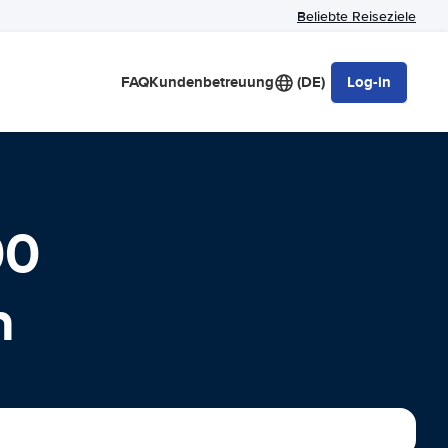
Beliebte Reiseziele
FAQ
Kundenbetreuung
(DE)
Log-in
00
n