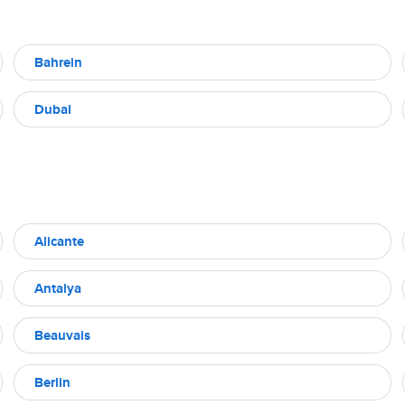
Bahrein
Dubai
Alicante
Antalya
Beauvais
Berlin