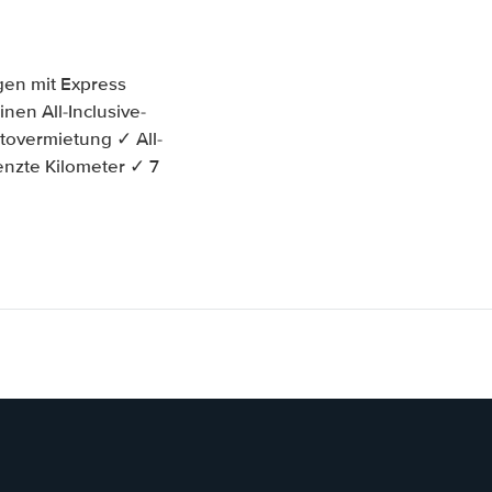
gen mit Express
nen All-Inclusive-
overmietung ✓ All-
enzte Kilometer ✓ 7