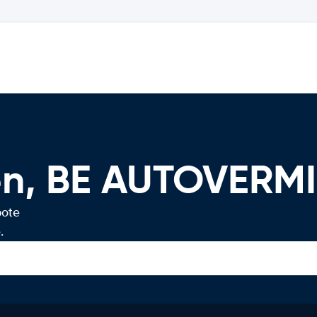
ien, BE AUTOVERM
bote
.