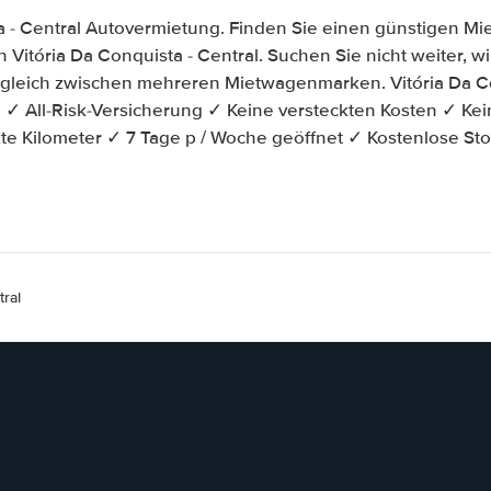
a - Central Autovermietung. Finden Sie einen günstigen M
 Vitória Da Conquista - Central. Suchen Sie nicht weiter, wir
ergleich zwischen mehreren Mietwagenmarken. Vitória Da Co
✓ All-Risk-Versicherung ✓ Keine versteckten Kosten ✓ Kei
e Kilometer ✓ 7 Tage p / Woche geöffnet ✓ Kostenlose St
ral