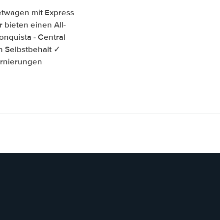
ietwagen mit Express
 bieten einen All-
nquista - Central
n Selbstbehalt ✓
ornierungen