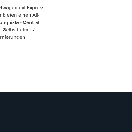
ietwagen mit Express
 bieten einen All-
nquista - Central
n Selbstbehalt ✓
ornierungen