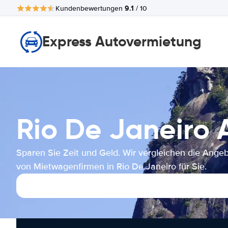
9.1
Kundenbewertungen
/ 10
Express Autovermietung
Rio De Janeir
Sparen Sie Zeit und Geld. Wir vergleichen die Ange
von Mietwagenfirmen in Rio De Janeiro für Sie.