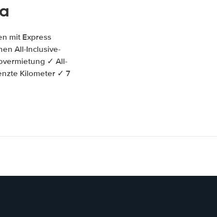
ia
en mit Express
en All-Inclusive-
overmietung ✓ All-
enzte Kilometer ✓ 7