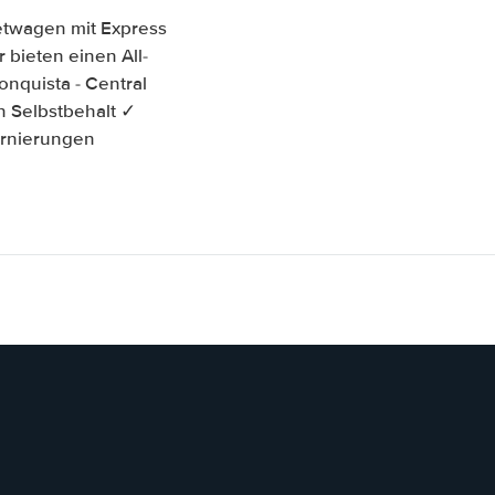
ietwagen mit Express
 bieten einen All-
nquista - Central
n Selbstbehalt ✓
ornierungen