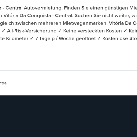
a - Central Autovermietung. Finden Sie einen günstigen M
 Vitória Da Conquista - Central. Suchen Sie nicht weiter, wir
ergleich zwischen mehreren Mietwagenmarken. Vitória Da Co
✓ All-Risk-Versicherung ✓ Keine versteckten Kosten ✓ Kei
e Kilometer ✓ 7 Tage p / Woche geöffnet ✓ Kostenlose St
tral