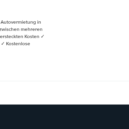
 Autovermietung in
ch zwischen mehreren
versteckten Kosten ✓
t ✓ Kostenlose