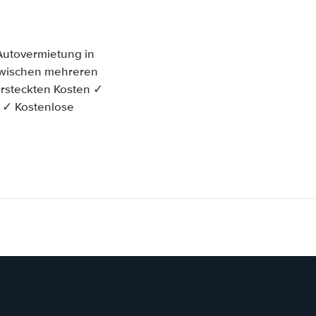
Autovermietung in
h zwischen mehreren
rsteckten Kosten ✓
t ✓ Kostenlose