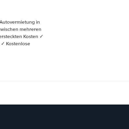
 Autovermietung in
h zwischen mehreren
ersteckten Kosten ✓
t ✓ Kostenlose