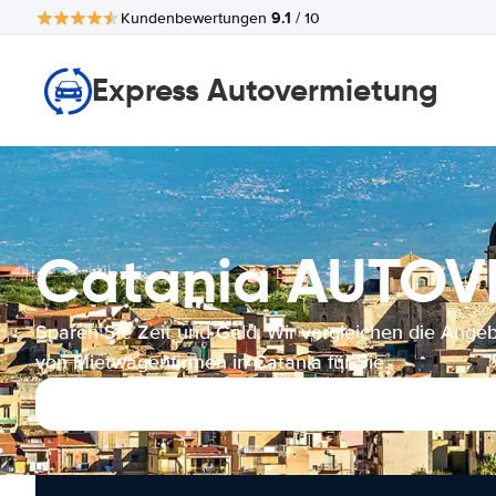
9.1
Kundenbewertungen
/ 10
Express Autovermietung
Catania AUTO
Sparen Sie Zeit und Geld. Wir vergleichen die Ange
von Mietwagenfirmen in Catania für Sie.