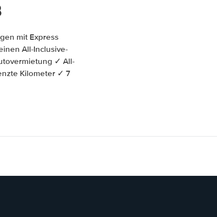
B
agen mit Express
inen All-Inclusive-
utovermietung ✓ All-
enzte Kilometer ✓ 7