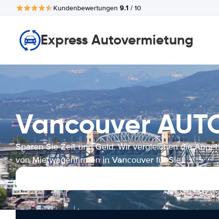
9.1
Kundenbewertungen
/ 10
Express Autovermietung
Vancouver AU
Sparen Sie Zeit und Geld. Wir vergleichen die Ange
von Mietwagenfirmen in Vancouver für Sie.