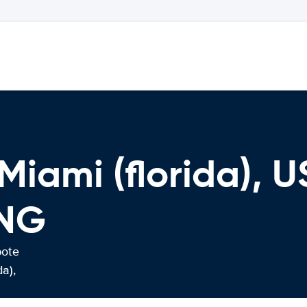
Miami (florida), U
NG
bote
a),