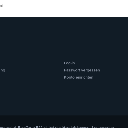
mi
Log-in
ung
Passwort vergessen
Konto einrichten
 verwaltet. EasyTerra B.V. ist bei der Handelskammer Leeuwarden,