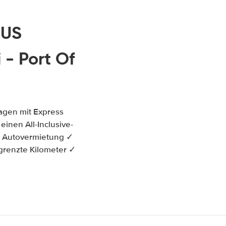
 US
- Port Of
agen mit Express
einen All-Inclusive-
i Autovermietung ✓
grenzte Kilometer ✓