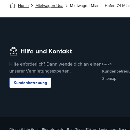
Home
Mietwagen Usa
Mietwagen Miami - Hafen Of Mia
Hilfe und Kontakt
Hilfe erforderlich? Dann wende dich an einen
FAQs
unserer Vermietungsexperten.
Kundenbetreu
Sitemap
Kundenbetreuung
Diese Website ist Eigentum der EasyTerra B.V. und wird von dieser