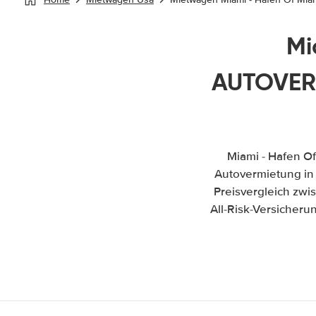
Mi
AUTOVERM
Miami - Hafen O
Autovermietung in M
Preisvergleich zw
All-Risk-Versicher