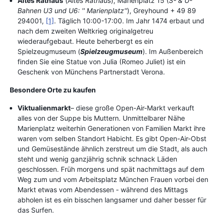
Altes Rathaus
(
Altes Rathaus
), Marienplatz 15 (
S- & U-
Bahnen U3 und U6: '' Marienplatz''
), Greyhound + 49 89
294001,
[1]
. Täglich 10:00-17:00. Im Jahr 1474 erbaut und
nach dem zweiten Weltkrieg originalgetreu
wiederaufgebaut. Heute beherbergt es ein
Spielzeugmuseum (
Spielzeugmuseum
). Im Außenbereich
finden Sie eine Statue von Julia (Romeo Juliet) ist ein
Geschenk von Münchens Partnerstadt Verona.
Besondere Orte zu kaufen
Viktualienmarkt
– diese große Open-Air-Markt verkauft
alles von der Suppe bis Muttern. Unmittelbarer Nähe
Marienplatz weiterhin Generationen von Familien Markt ihre
waren vom selben Standort Habicht. Es gibt Open-Air-Obst
und Gemüsestände ähnlich zerstreut um die Stadt, als auch
steht und wenig ganzjährig schnik schnack Läden
geschlossen. Früh morgens und spät nachmittags auf dem
Weg zum und vom Arbeitsplatz München Frauen vorbei den
Markt etwas vom Abendessen - während des Mittags
abholen ist es ein bisschen langsamer und daher besser für
das Surfen.