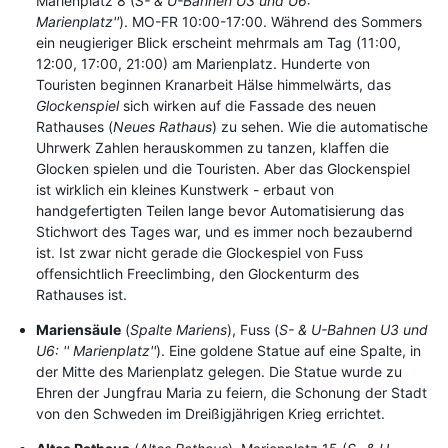
Marienplatz 8 (
S- & U-Bahnen U3 und U6: ''
Marienplatz''
). MO-FR 10:00-17:00. Während des Sommers
ein neugieriger Blick erscheint mehrmals am Tag (11:00,
12:00, 17:00, 21:00) am Marienplatz. Hunderte von
Touristen beginnen Kranarbeit Hälse himmelwärts, das
Glockenspiel
sich wirken auf die Fassade des neuen
Rathauses (
Neues Rathaus
) zu sehen. Wie die automatische
Uhrwerk Zahlen herauskommen zu tanzen, klaffen die
Glocken spielen und die Touristen. Aber das Glockenspiel
ist wirklich ein kleines Kunstwerk - erbaut von
handgefertigten Teilen lange bevor Automatisierung das
Stichwort des Tages war, und es immer noch bezaubernd
ist. Ist zwar nicht gerade die Glockespiel von Fuss
offensichtlich Freeclimbing, den Glockenturm des
Rathauses ist.
Mariensäule
(
Spalte Mariens
), Fuss (
S- & U-Bahnen U3 und
U6: '' Marienplatz''
). Eine goldene Statue auf eine Spalte, in
der Mitte des Marienplatz gelegen. Die Statue wurde zu
Ehren der Jungfrau Maria zu feiern, die Schonung der Stadt
von den Schweden im Dreißigjährigen Krieg errichtet.