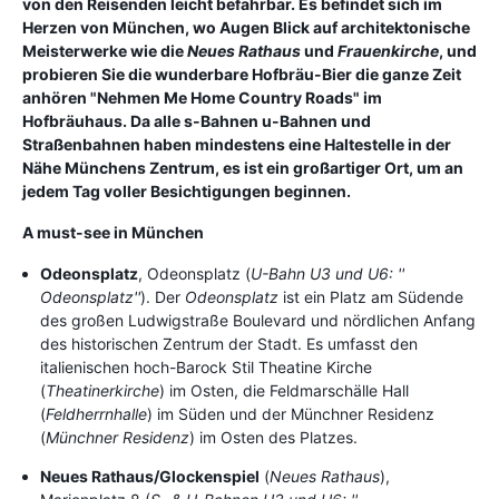
von den Reisenden leicht befahrbar. Es befindet sich im
Herzen von München, wo Augen Blick auf architektonische
Meisterwerke wie die
Neues Rathaus
und
Frauenkirche
, und
probieren Sie die wunderbare Hofbräu-Bier die ganze Zeit
anhören "Nehmen Me Home Country Roads" im
Hofbräuhaus. Da alle s-Bahnen u-Bahnen und
Straßenbahnen haben mindestens eine Haltestelle in der
Nähe Münchens Zentrum, es ist ein großartiger Ort, um an
jedem Tag voller Besichtigungen beginnen.
A must-see in München
Odeonsplatz
, Odeonsplatz (
U-Bahn U3 und U6: ''
Odeonsplatz''
). Der
Odeonsplatz
ist ein Platz am Südende
des großen Ludwigstraße Boulevard und nördlichen Anfang
des historischen Zentrum der Stadt. Es umfasst den
italienischen hoch-Barock Stil Theatine Kirche
(
Theatinerkirche
) im Osten, die Feldmarschälle Hall
(
Feldherrnhalle
) im Süden und der Münchner Residenz
(
Münchner Residenz
) im Osten des Platzes.
Neues Rathaus/Glockenspiel
(
Neues Rathaus
),