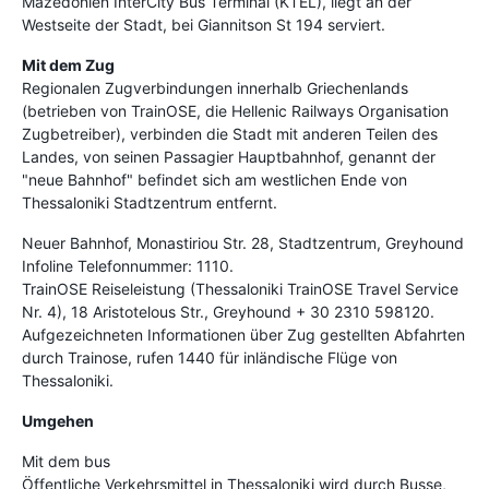
Mazedonien InterCity Bus Terminal (KTEL), liegt an der
Westseite der Stadt, bei Giannitson St 194 serviert.
Mit dem Zug
Regionalen Zugverbindungen innerhalb Griechenlands
(betrieben von TrainOSE, die Hellenic Railways Organisation
Zugbetreiber), verbinden die Stadt mit anderen Teilen des
Landes, von seinen Passagier Hauptbahnhof, genannt der
"neue Bahnhof" befindet sich am westlichen Ende von
Thessaloniki Stadtzentrum entfernt.
Neuer Bahnhof, Monastiriou Str. 28, Stadtzentrum, Greyhound
Infoline Telefonnummer: 1110.
TrainOSE Reiseleistung (Thessaloniki TrainOSE Travel Service
Nr. 4), 18 Aristotelous Str., Greyhound + 30 2310 598120.
Aufgezeichneten Informationen über Zug gestellten Abfahrten
durch Trainose, rufen 1440 für inländische Flüge von
Thessaloniki.
Umgehen
Mit dem bus
Öffentliche Verkehrsmittel in Thessaloniki wird durch Busse,