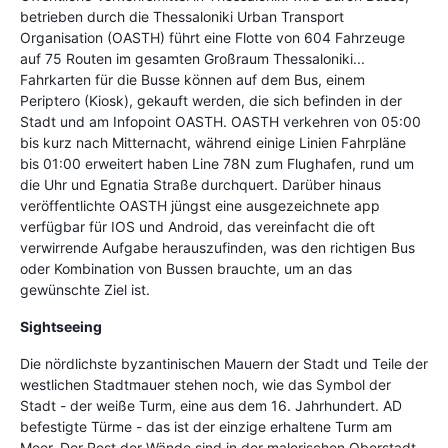
betrieben durch die Thessaloniki Urban Transport
Organisation (OASTH) führt eine Flotte von 604 Fahrzeuge
auf 75 Routen im gesamten Großraum Thessaloniki...
Fahrkarten für die Busse können auf dem Bus, einem
Periptero (Kiosk), gekauft werden, die sich befinden in der
Stadt und am Infopoint OASTH. OASTH verkehren von 05:00
bis kurz nach Mitternacht, während einige Linien Fahrpläne
bis 01:00 erweitert haben Line 78N zum Flughafen, rund um
die Uhr und Egnatia Straße durchquert. Darüber hinaus
veröffentlichte OASTH jüngst eine ausgezeichnete app
verfügbar für IOS und Android, das vereinfacht die oft
verwirrende Aufgabe herauszufinden, was den richtigen Bus
oder Kombination von Bussen brauchte, um an das
gewünschte Ziel ist.
Sightseeing
Die nördlichste byzantinischen Mauern der Stadt und Teile der
westlichen Stadtmauer stehen noch, wie das Symbol der
Stadt - der weiße Turm, eine aus dem 16. Jahrhundert. AD
befestigte Türme - das ist der einzige erhaltene Turm am
Meer. Der Rest der Wände sind in der malerischen Oberstadt