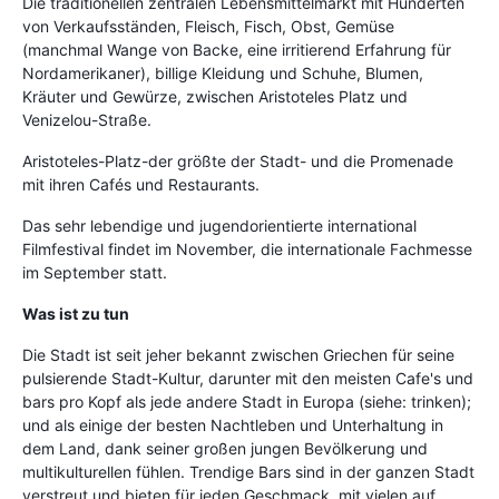
Die traditionellen zentralen Lebensmittelmarkt mit Hunderten
von Verkaufsständen, Fleisch, Fisch, Obst, Gemüse
(manchmal Wange von Backe, eine irritierend Erfahrung für
Nordamerikaner), billige Kleidung und Schuhe, Blumen,
Kräuter und Gewürze, zwischen Aristoteles Platz und
Venizelou-Straße.
Aristoteles-Platz-der größte der Stadt- und die Promenade
mit ihren Cafés und Restaurants.
Das sehr lebendige und jugendorientierte international
Filmfestival findet im November, die internationale Fachmesse
im September statt.
Was ist zu tun
Die Stadt ist seit jeher bekannt zwischen Griechen für seine
pulsierende Stadt-Kultur, darunter mit den meisten Cafe's und
bars pro Kopf als jede andere Stadt in Europa (siehe: trinken);
und als einige der besten Nachtleben und Unterhaltung in
dem Land, dank seiner großen jungen Bevölkerung und
multikulturellen fühlen. Trendige Bars sind in der ganzen Stadt
verstreut und bieten für jeden Geschmack, mit vielen auf