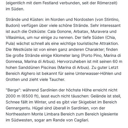
(eigentlich mit dem Festland verbunden, seit der Römerzeit)
im Süden.
Strände und Küsten: im Norden und Nordosten (von Stintino,
Budoni) verfügen über viele schöne Strände. Sehr interessant
ist auch die Ostküste: Cala Gonone, Arbatax, Muravera und
Villasimius, um nur einige zu nennen. Der tiefe Süden (Chia,
Pula) wächst schnell als eine wichtige touristische Attraktion.
Die Westküste ist von einen ganz anderen Charakter; finden
Sie große Strände einige Kilometer lang (Porto Pino, Marina di
Gonnesa, Marina di Arbus). Hervorzuheben ist mit seinen 60 m
hohen Sanddünen Piscinas (Marina di Arbus). Zu guter Letzt
Bereich Alghero ist bekannt für seine Unterwasser-Höhlen und
Grotten und zieht viele Taucher.
"Berge": während Sardinien der höchste Höhe erreicht nicht
2000 m (6500 ft), lasst euch nicht täuschen: Gelände ist steil,
Schnee fällt im Winter, und es gibt vier Skigebiet im Bereich
Gennargentu. Hügel sind überall in Sardinien, von der
Northeastern Monte Limbara Bereich zum Bereich Iglesiente
im Südwesten, sogar am Rande von Cagliari.