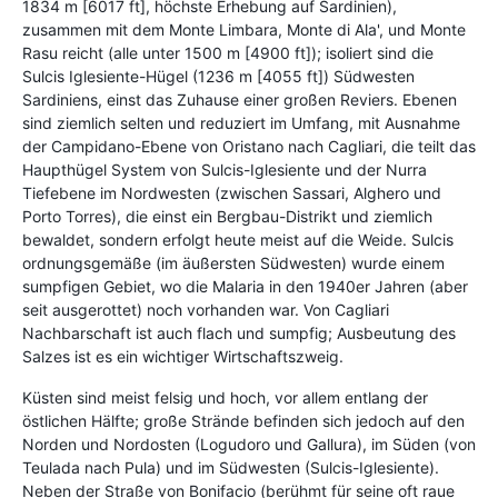
1834 m [6017 ft], höchste Erhebung auf Sardinien),
zusammen mit dem Monte Limbara, Monte di Ala', und Monte
Rasu reicht (alle unter 1500 m [4900 ft]); isoliert sind die
Sulcis Iglesiente-Hügel (1236 m [4055 ft]) Südwesten
Sardiniens, einst das Zuhause einer großen Reviers. Ebenen
sind ziemlich selten und reduziert im Umfang, mit Ausnahme
der Campidano-Ebene von Oristano nach Cagliari, die teilt das
Haupthügel System von Sulcis-Iglesiente und der Nurra
Tiefebene im Nordwesten (zwischen Sassari, Alghero und
Porto Torres), die einst ein Bergbau-Distrikt und ziemlich
bewaldet, sondern erfolgt heute meist auf die Weide. Sulcis
ordnungsgemäße (im äußersten Südwesten) wurde einem
sumpfigen Gebiet, wo die Malaria in den 1940er Jahren (aber
seit ausgerottet) noch vorhanden war. Von Cagliari
Nachbarschaft ist auch flach und sumpfig; Ausbeutung des
Salzes ist es ein wichtiger Wirtschaftszweig.
Küsten sind meist felsig und hoch, vor allem entlang der
östlichen Hälfte; große Strände befinden sich jedoch auf den
Norden und Nordosten (Logudoro und Gallura), im Süden (von
Teulada nach Pula) und im Südwesten (Sulcis-Iglesiente).
Neben der Straße von Bonifacio (berühmt für seine oft raue