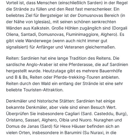
Vorteil ist, dass Menschen (einschließlich Sarden) in der Regel
die Strände zu füllen und den Rest fast menschenleer. Ein
beliebtes Ziel für Bergsteiger ist der Domusnovas Bereich (in
der Nähe von Iglesias), mit seinen schönen senkrechten
Wänden aus Kalkstein. Große Höhlen zugänglich sind (Dorgali
Oliena, Santadi, Domusnovas, Fluminimaggiore, Alghero). Es
gibt viele Wanderwege (wenn auch nicht immer gut
signalisiert) für Anfänger und Veteranen gleichermaßen.
Reiten: Sardinien hat eine lange Tradition des Reitens. Die
sardische Anglo-Araber ist eine Pferderasse, die auf Sardinien
hergestellt wurde. Heutzutage gibt es mehrere Bauernhöfe
und B & Bs, Reiten oder Pferde-trekking-Touren anbieten.
Reiten durch den Wald ein entlang der Strände ist eine sehr
beliebte Touristen-Attraktion.
Denkmäler und historische Stätten: Sardinien hat einige
bekannte Denkmäler, aber viele sind einen Besuch Wert.
Überprüfen Sie insbesondere Cagliari (Sard. Casteddu, Burg),
Oristano, Sassari, Alghero, Olbia und Nuoro. Nuraghen und
Domus de Janas (Sard) für Hexe Häuser befinden sich an
vielen Orten, insbesondere in Barumini (Su Nuraxi, in die