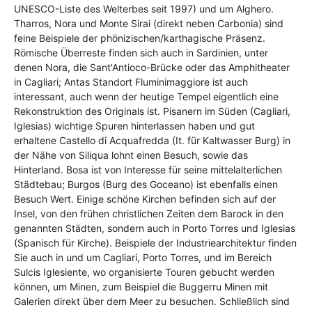
UNESCO-Liste des Welterbes seit 1997) und um Alghero.
Tharros, Nora und Monte Sirai (direkt neben Carbonia) sind
feine Beispiele der phönizischen/karthagische Präsenz.
Römische Überreste finden sich auch in Sardinien, unter
denen Nora, die Sant'Antioco-Brücke oder das Amphitheater
in Cagliari; Antas Standort Fluminimaggiore ist auch
interessant, auch wenn der heutige Tempel eigentlich eine
Rekonstruktion des Originals ist. Pisanern im Süden (Cagliari,
Iglesias) wichtige Spuren hinterlassen haben und gut
erhaltene Castello di Acquafredda (It. für Kaltwasser Burg) in
der Nähe von Siliqua lohnt einen Besuch, sowie das
Hinterland. Bosa ist von Interesse für seine mittelalterlichen
Städtebau; Burgos (Burg des Goceano) ist ebenfalls einen
Besuch Wert. Einige schöne Kirchen befinden sich auf der
Insel, von den frühen christlichen Zeiten dem Barock in den
genannten Städten, sondern auch in Porto Torres und Iglesias
(Spanisch für Kirche). Beispiele der Industriearchitektur finden
Sie auch in und um Cagliari, Porto Torres, und im Bereich
Sulcis Iglesiente, wo organisierte Touren gebucht werden
können, um Minen, zum Beispiel die Buggerru Minen mit
Galerien direkt über dem Meer zu besuchen. Schließlich sind