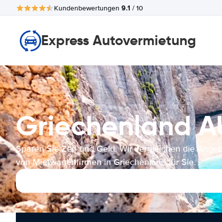
9.1
Kundenbewertungen
/ 10
Express Autovermietung
Griechenland 
Sparen Sie Zeit und Geld. Wir vergleichen die Ange
von Mietwagenfirmen in Griechenland für Sie.