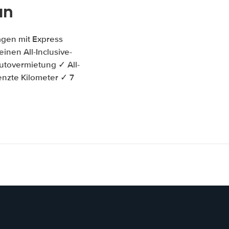
an
agen mit Express
inen All-Inclusive-
utovermietung ✓ All-
enzte Kilometer ✓ 7