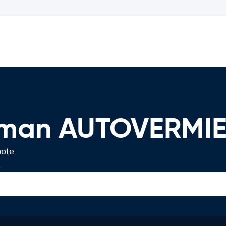
uzman AUTOVERMI
bote
.