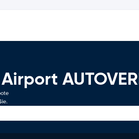
l Airport AUTOVE
bote
ie.