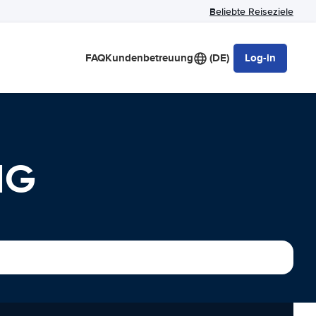
Beliebte Reiseziele
FAQ
Kundenbetreuung
(DE)
Log-in
NG