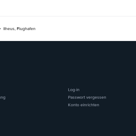
Ilheus, Flughafen
Log-in
ung
Passwort vergessen
Konto einrichten