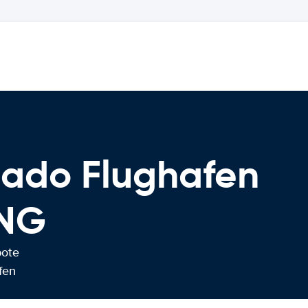
mado Flughafen
NG
bote
fen