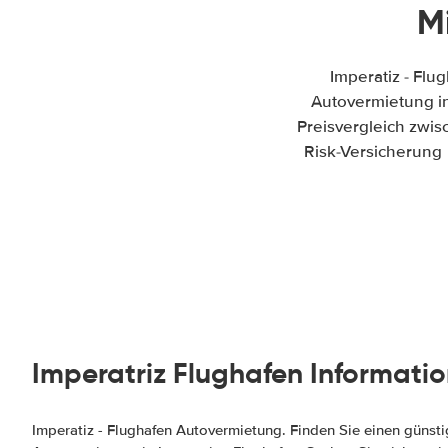
M
Imperatiz - Fl
Autovermietung in 
Preisvergleich zwi
Risk-Versicherung 
Imperatriz Flughafen Informati
Imperatiz - Flughafen Autovermietung. Finden Sie einen günst
Autovermietung ✓ All-Risk-Versicherung ✓ Keine versteckten K