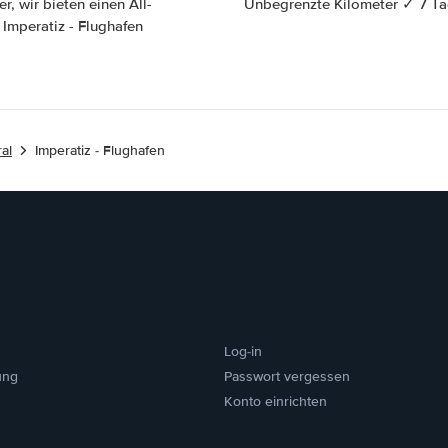
r, wir bieten einen All-
Unbegrenzte Kilometer ✓ 7 Ta
Imperatiz - Flughafen
al
Imperatiz - Flughafen
Log-in
ung
Passwort vergessen
Konto einrichten