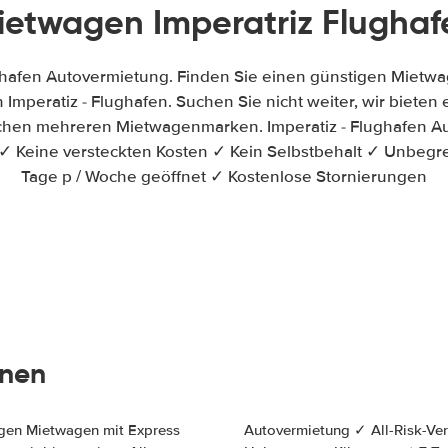
ietwagen Imperatriz Flughaf
ughafen Autovermietung. Finden Sie einen günstigen Mietwa
Imperatiz - Flughafen. Suchen Sie nicht weiter, wir bieten e
schen mehreren Mietwagenmarken. Imperatiz - Flughafen Au
✓ Keine versteckten Kosten ✓ Kein Selbstbehalt ✓ Unbegr
Tage p / Woche geöffnet ✓ Kostenlose Stornierungen
onen
igen Mietwagen mit Express
osten ✓ Kein Selbstbehalt ✓