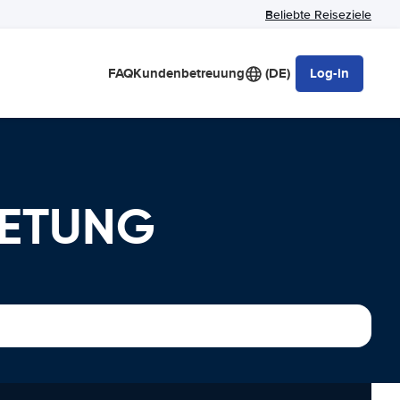
Beliebte Reiseziele
FAQ
Kundenbetreuung
(DE)
Log-in
IETUNG