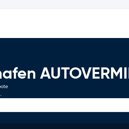
ghafen AUTOVERM
bote
.