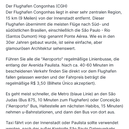
Der Flughafen Congonhas (CGH)
Der Flughafen Congonhas liegt in einer sehr zentralen Region,
15 km (9 Meilen) von der Innenstadt entfernt. Dieser
Flughafen übernimmt die meisten Flüge nach Süd- und
südöstlichen Brasilien, einschließlich die São Paulo - Rio
(Santos Dumont) Hop genannt Ponte Aérea. Wie es in den
30er Jahren gebaut wurde, ist seine einfache, aber
glamourösen Architektur sehenswert.
Führen Sie alle die "Aeroporto" regelmäßige Linienbusse, die
entlang der Avenida Paulista. Nach ca. 40-60 Minuten im
bescheidenen Verkehr finden Sie direkt vor dem Flughafen
fallen gelassen werden und der Fahrpreis beträgt die
regelmäßige R$ 3,50 (Bilhete Único akzeptiert).
Es geht meist schneller, die Metro (blaue Linie) an den São
Judas (Bus 875, 10 Minuten zum Flughafen) oder Conceição
("Aeroporto" Bus, Haltestelle am nächsten Habibs, 15 Minuten)
nehmen u-Bahnstationen, und dann den Bus von dort aus.
Taxi fährt von der Innenstadt oder Paulista sollte verwendet
werden, nach der außer Kontrolle São Paulo Datenverkehr