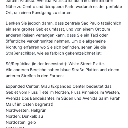
Jardim Paulista. Avenida Paulista ist auch in unmittelbarer
Nähe zu Centro und Ibirapuera Park, wodurch es der perfekte
Ort, um einen Rundgang zu starten.
Denken Sie jedoch daran, dass zentrale Sao Paulo tatsächlich
ein sehr großes Gebiet umfasst, und von einem Ort zum
anderen Reisen verlangen kann, dass Sie ein Taxi oder
öffentliche Verkehrsmittel nehmen. Um die allgemeine
Richtung erfahren wo Sie sich befinden, sehen Sie die
Straßenschilder, wie es farblich gekennzeichnet ist:
Sé/República (in der Innenstadt): White Street Platte.
Alle anderen Bereiche haben blaue Straße Platten und einem
unteren Streifen in den Farben:
Expanded Center: Grau (Expanded Center bedeutet das
Gebiet vom Fluss Tietê im Norden, Fluss Pinheiros im Westen,
Avenida Dos Bandeirantes im Süden und Avenida Salim Farah
Maluf im Osten begrenzt)
Nordwesten: Hellgrün
Norden: Dunkelblau
Nordosten: gelb