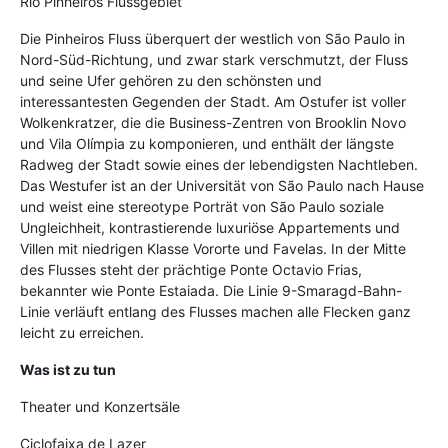
Rio Pinheiros Flussgebiet
Die Pinheiros Fluss überquert der westlich von São Paulo in
Nord-Süd-Richtung, und zwar stark verschmutzt, der Fluss
und seine Ufer gehören zu den schönsten und
interessantesten Gegenden der Stadt. Am Ostufer ist voller
Wolkenkratzer, die die Business-Zentren von Brooklin Novo
und Vila Olímpia zu komponieren, und enthält der längste
Radweg der Stadt sowie eines der lebendigsten Nachtleben.
Das Westufer ist an der Universität von São Paulo nach Hause
und weist eine stereotype Porträt von São Paulo soziale
Ungleichheit, kontrastierende luxuriöse Appartements und
Villen mit niedrigen Klasse Vororte und Favelas. In der Mitte
des Flusses steht der prächtige Ponte Octavio Frias,
bekannter wie Ponte Estaiada. Die Linie 9-Smaragd-Bahn-
Linie verläuft entlang des Flusses machen alle Flecken ganz
leicht zu erreichen.
Was ist zu tun
Theater und Konzertsäle
Ciclofaixa de Lazer