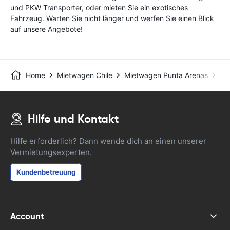
und PKW Transporter, oder mieten Sie ein exotisches
Fahrzeug. Warten Sie nicht länger und werfen Sie einen Blick
auf unsere Angebote!
Home
Mietwagen Chile
Mietwagen Punta Arenas
Pu
Hilfe und Kontakt
Hilfe erforderlich? Dann wende dich an einen unserer
Vermietungsexperten.
Kundenbetreuung
Account