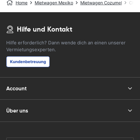
Home
Mietwagen Mexiko
Mietwagen Cozumel
Chen
Hilfe und Kontakt
Hilfe erforderlich? Dann wende dich an einen unserer
Vermietungsexperten.
Kundenbetreuung
Account
Über uns