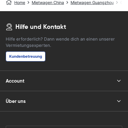
Home
Mietwagen China
Mietwagen Guangzhou
Gua
Hilfe und Kontakt
Hilfe erforderlich? Dann wende dich an einen unserer
Vermietungsexperten.
Kundenbetreuung
Account
Über uns