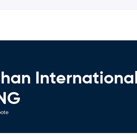
an International
NG
bote