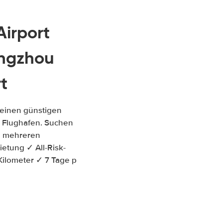
Airport
ngzhou
t
 einen günstigen
r Flughafen. Suchen
en mehreren
etung ✓ All-Risk-
Kilometer ✓ 7 Tage p