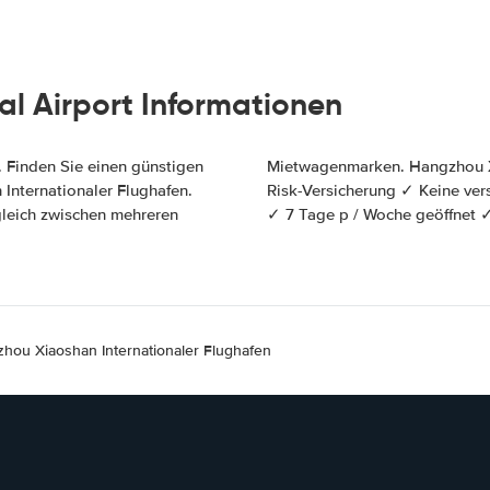
l Airport Informationen
 Finden Sie einen günstigen
afen Autovermietung ✓ All-
nternationaler Flughafen.
alt ✓ Unbegrenzte Kilometer
rgleich zwischen mehreren
✓ 7 Tage p / Woche geöffnet 
hou Xiaoshan Internationaler Flughafen