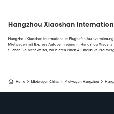
Hangzhou Xiaoshan Internationa
Hangzhou Xiaoshan Internationaler Flughafen Autovermietung.
Mietwagenmarken. Hangzhou Xiaoshan Internationaler Flugh
Mietwagen mit Express Autovermietung in Hangzhou Xiaoshan I
Risk-Versicherung ✓ Keine versteckten Kosten ✓ Kein Selbstbeh
Suchen Sie nicht weiter, wir bieten einen All-Inclusive-Preisve
Home
Mietwagen China
Mietwagen Hangzhou
Hangz