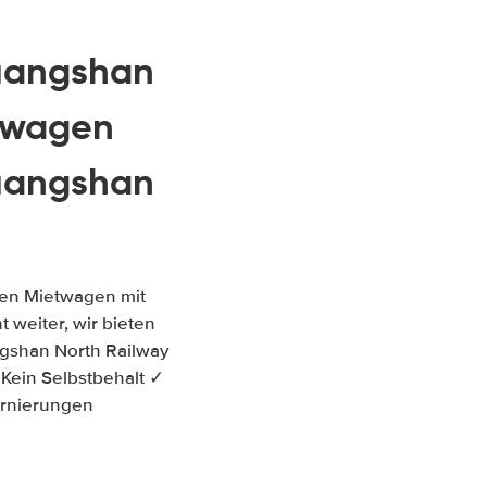
Huangshan
twagen
Huangshan
gen Mietwagen mit
 weiter, wir bieten
ngshan North Railway
 Kein Selbstbehalt ✓
ornierungen