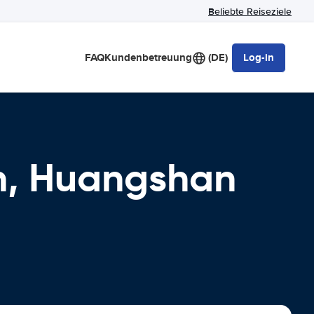
Beliebte Reiseziele
FAQ
Kundenbetreuung
(DE)
Log-in
n, Huangshan