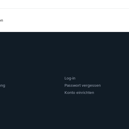
on
Log-in
ung
Passwort vergessen
Konto einrichten