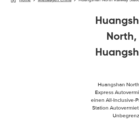
Huangsha
North
Huangsha
Huangshan North 
Express Autovermie
einen All-Inclusive
Station Autovermiet
Unbegrenzt