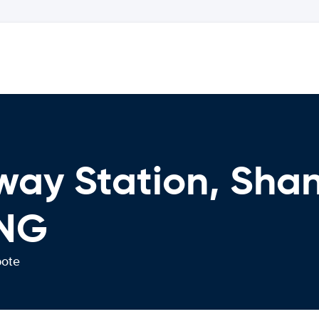
way Station, Sha
NG
bote