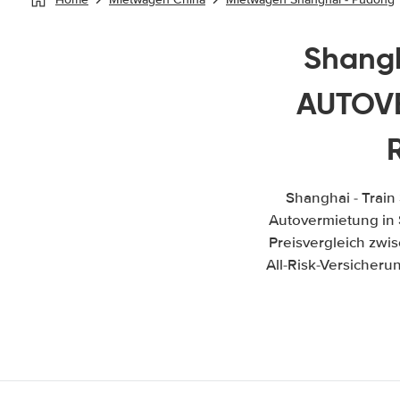
Shangh
AUTOVE
Shanghai - Train
Autovermietung in S
Preisvergleich zwi
All-Risk-Versicher