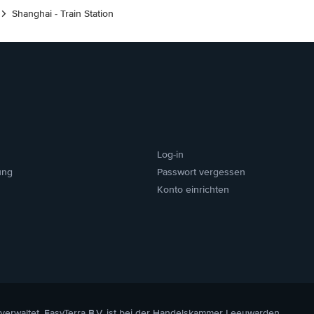
Shanghai - Train Station
Log-in
ung
Passwort vergessen
Konto einrichten
 verwaltet. EasyTerra B.V. ist bei der Handelskammer Leeuwarden,