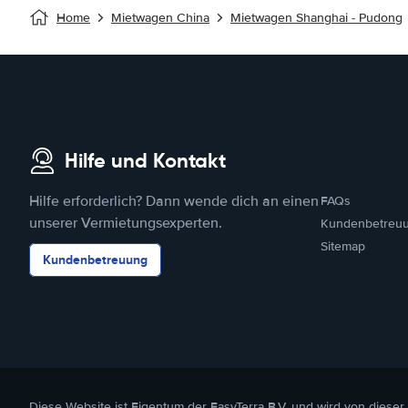
Home
Mietwagen China
Mietwagen Shanghai - Pudong
Hilfe und Kontakt
Hilfe erforderlich? Dann wende dich an einen
FAQs
unserer Vermietungsexperten.
Kundenbetreu
Sitemap
Kundenbetreuung
Diese Website ist Eigentum der EasyTerra B.V. und wird von dieser