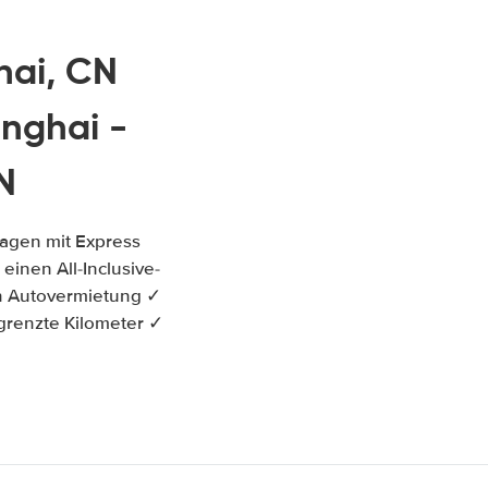
hai, CN
nghai -
N
wagen mit Express
einen All-Inclusive-
on Autovermietung ✓
grenzte Kilometer ✓