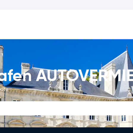
hafen AUTOVERM
bote
.