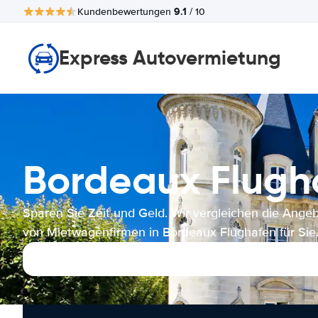
9.1
Kundenbewertungen
/ 10
Express Autovermietung
Bordeaux Flug
Sparen Sie Zeit und Geld. Wir vergleichen die Ange
von Mietwagenfirmen in Bordeaux Flughafen für Sie