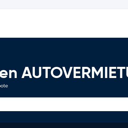
afen AUTOVERMIE
bote