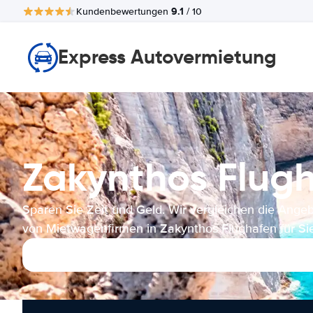
9.1
Kundenbewertungen
/ 10
Express Autovermietung
Zakynthos Flu
Sparen Sie Zeit und Geld. Wir vergleichen die Ange
von Mietwagenfirmen in Zakynthos Flughafen für Sie