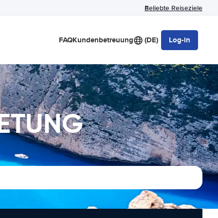
Beliebte Reiseziele
FAQ
Kundenbetreuung
(DE)
Log-in
IETUNG