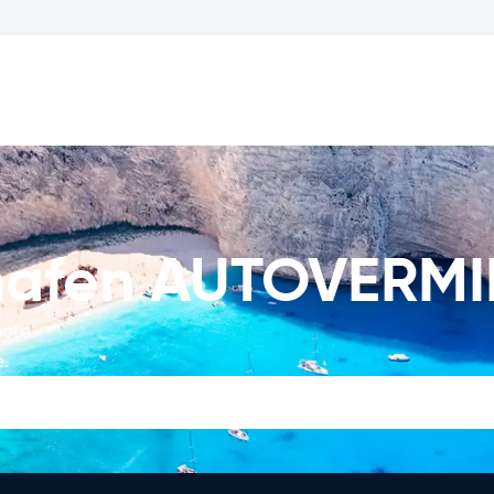
ghafen AUTOVERM
bote
.