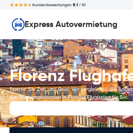
9.1
Kundenbewertungen
/ 10
Express Autovermietung
Florenz Flugh
Sparen Sie Zeit und Geld. Wir vergleichen die Ange
von Mietwagenfirmen in Florenz Flughafen für Sie.