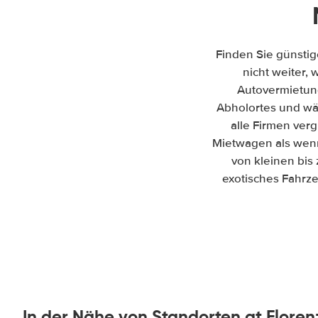
Finden Sie günstig
nicht weiter, 
Autovermietun
Abholortes und wäh
alle Firmen ver
Mietwagen als wenn
von kleinen bis
exotisches Fahrze
In der Nähe von Standorten at Floren