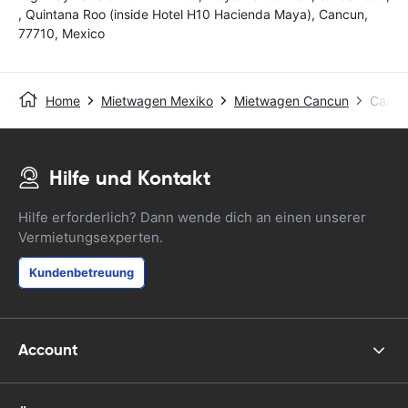
, Quintana Roo (inside Hotel H10 Hacienda Maya), Cancun,
77710, Mexico
Home
Mietwagen Mexiko
Mietwagen Cancun
Cancu
Hilfe und Kontakt
Hilfe erforderlich? Dann wende dich an einen unserer
Vermietungsexperten.
Kundenbetreuung
Account