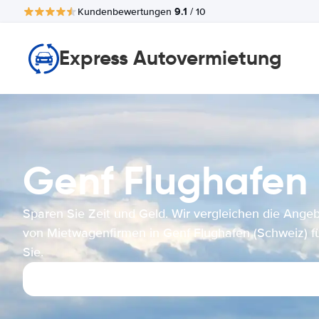
9.1
Kundenbewertungen
/ 10
Express Autovermietung
Genf Flughafen
Sparen Sie Zeit und Geld. Wir vergleichen die Ange
von Mietwagenfirmen in Genf Flughafen (Schweiz) f
Sie.