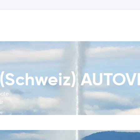
 (Schweiz) AUTO
bote
ür