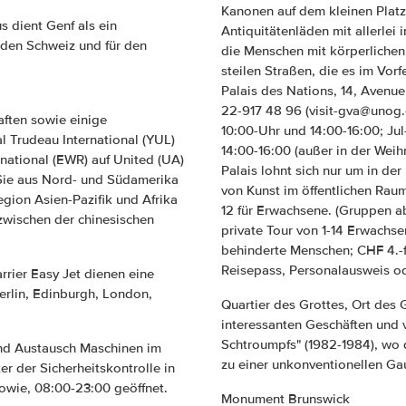
Kanonen auf dem kleinen Plat
s dient Genf als ein
Antiquitätenläden mit allerlei
nden Schweiz und für den
die Menschen mit körperlichen 
steilen Straßen, die es im Vor
Palais des Nations, 14, Avenue
22-917 48 96 (visit-gva@unog.ch
aften sowie einige
10:00-Uhr und 14:00-16:00; Ju
l Trudeau International (YUL)
14:00-16:00 (außer in der Wei
national (EWR) auf United (UA)
Palais lohnt sich nur um in de
Sie aus Nord- und Südamerika
von Kunst im öffentlichen Rau
gion Asien-Pazifik und Afrika
12 für Erwachsene. (Gruppen ab
zwischen der chinesischen
private Tour von 1-14 Erwachs
behinderte Menschen; CHF 4.-fü
Reisepass, Personalausweis oder
rrier Easy Jet dienen eine
erlin, Edinburgh, London,
Quartier des Grottes, Ort des G
interessanten Geschäften und
Schtroumpfs" (1982-1984), wo d
nd Austausch Maschinen im
zu einer unkonventionellen Ga
er der Sicherheitskontrolle in
sowie, 08:00-23:00 geöffnet.
Monument Brunswick