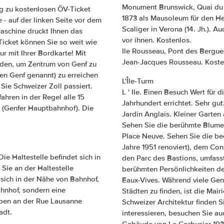
Monument Brunswick, Quai du M
eg zu kostenlosen ÖV-Ticket
1873 als Mausoleum für den H
- auf der linken Seite vor dem
Scaliger in Verona (14. Jh.). 
Maschine druckt Ihnen das
vor ihnen. Kostenlos.
 Ticket können Sie so weit wie
Ile Rousseau, Pont des Bergue
ur mit Ihrer Bordkarte! Mit
Jean-Jacques Rousseau. Koste
den, um Zentrum von Genf zu
fen Genf genannt) zu erreichen
L'Île-Turm
Sie Schweizer Zoll passiert.
L ' Ile. Einen Besuch Wert für d
hren in der Regel alle 15
Jahrhundert errichtet. Sehr gut
n (Genfer Hauptbahnhof). Die
Jardin Anglais. Kleiner Garte
Sehen Sie die berühmte Blume
Place Neuve. Sehen Sie die b
Jahre 1951 renoviert), dem Co
ie Haltestelle befindet sich in
den Parc des Bastions, umfass
Sie an der Haltestelle
berühmten Persönlichkeiten d
 sich in der Nähe von Bahnhof,
Eaux-Vives. Während viele Genf
hnhof, sondern eine
Städten zu finden, ist die Mair
pen an der Rue Lausanne
Schweizer Architektur finden S
adt.
interessieren, besuchen Sie auc