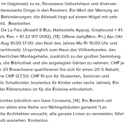
z im Gegensatz zu es, Rousseaus Geburtshaus und diversen
 interessante Dinge in den Fenstern. Ein Wort der Warnung an
Behinderungen: die Altstadt liegt auf einem Hügel mit sehr
feld. Bearbeiten
 De La Paix (Anzahl 8 Bus, Haltestelle Appia), Greyhound + 41-
, Fax: + 41 22 917 0032), [13]. Offene daily(Mon.-Fri.) Apr-Okt
l-Aug 10:00-17:00; den Rest des Jahres Mo-Fr 10:00-Uhr und
hnachtszeit). Ursprünglich zum Haus des Völkerbundes, das
r herrlichen Montagehalle, zusätzlich zu der großen Sammlung
m, die Bibliothek und die angelegten Gärten zu nehmen. CHF je
 20 Erwachsene qualifizieren Sie sich für einen 20 % Rabatt;
ene CHF 127,50; CHF 10 pro für Studenten, Senioren und
r Schulkinder; kostenlos für Kinder unter sechs Jahren). Ein
 Führerschein ist für die Einreise erforderlich.
rottes (nördlich von Gare Cornavin), [14]. Ein Bereich mit
 vor allem eine Reihe von Wohngebäuden genannt "Les
ie Architekten versucht, alle gerade Linien zu vermeiden, führt
udi-aussehen. Kostenlos.