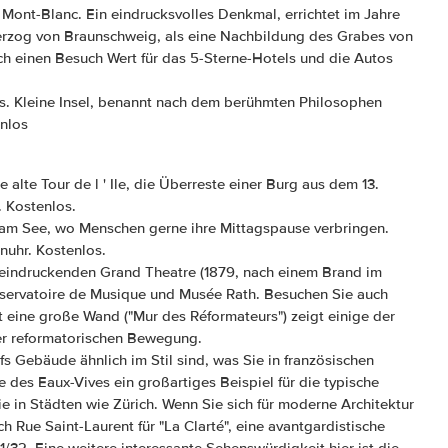
ont-Blanc. Ein eindrucksvolles Denkmal, errichtet im Jahre
erzog von Braunschweig, als eine Nachbildung des Grabes von
Auch einen Besuch Wert für das 5-Sterne-Hotels und die Autos
s. Kleine Insel, benannt nach dem berühmten Philosophen
nlos
ie alte Tour de l ' Ile, die Überreste einer Burg aus dem 13.
. Kostenlos.
n am See, wo Menschen gerne ihre Mittagspause verbringen.
nuhr. Kostenlos.
eeindruckenden Grand Theatre (1879, nach einem Brand im
nservatoire de Musique und Musée Rath. Besuchen Sie auch
t eine große Wand ("Mur des Réformateurs") zeigt einige der
er reformatorischen Bewegung.
s Gebäude ähnlich im Stil sind, was Sie in französischen
ie des Eaux-Vives ein großartiges Beispiel für die typische
ie in Städten wie Zürich. Wenn Sie sich für moderne Architektur
h Rue Saint-Laurent für "La Clarté", eine avantgardistische