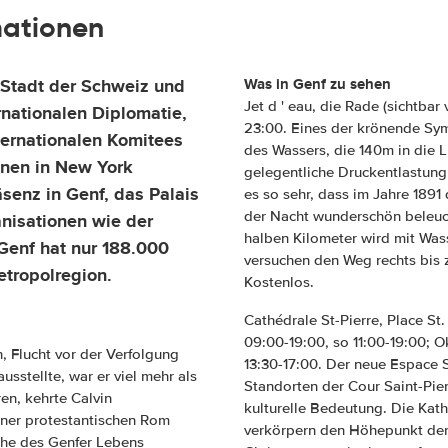
mationen
 Stadt der Schweiz und
Was in Genf zu sehen
Jet d ' eau, die Rade (sichtbar
rnationalen Diplomatie,
23:00. Eines der krönende Sym
ternationalen Komitees
des Wassers, die 140m in die 
onen in New York
gelegentliche Druckentlastung
senz in Genf, das Palais
es so sehr, dass im Jahre 1891
der Nacht wunderschön beleuch
anisationen wie der
halben Kilometer wird mit Was
Genf hat nur 188.000
versuchen den Weg rechts bis 
tropolregion.
Kostenlos.
Cathédrale St-Pierre, Place St.
09:00-19:00, so 11:00-19:00; O
, Flucht vor der Verfolgung
13:30-17:00. Der neue Espace Sa
usstellte, war er viel mehr als
Standorten der Cour Saint-Pier
en, kehrte Calvin
kulturelle Bedeutung. Die Kath
einer protestantischen Rom
verkörpern den Höhepunkt der 
iche des Genfer Lebens