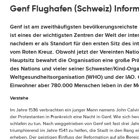
Genf Flughafen (Schweiz) Infor
Genf
ist am zweithäufigsten bevölkerungsreichste
ist eines der wichtigsten Zentren der Welt der inte
nachdem er als Standort für den ersten Sitz des in
vom Roten Kreuz. Obwohl jetzt der Vereinten Nati
Hauptsitz bewahrt die Organisation eine große Prä
des Nations und vieler seiner Schwester/Kind-Org
Weltgesundheitsorganisation (WHO) und der IAO. 
Einwohner aber 780.000 Menschen leben in der Me
Verstehe
Im Jahre 1536 verbrachten ein junger Mann namens John Calvin
der Protestanten in Frankreich eine Nacht in Genf. Wie sich hera
schlafen zu tun. Nach weggetrieben von Genf seit fast drei Jahr
triumphierend im Jahre 1541 zu helfen, die Stadt in den Rang 
erheben. Der geistigen Einfluss der Reformation auf alle Bere