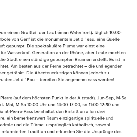
 von einem Großteil der Lac Léman Waterfront). täglich 10:00-
bole von Genf ist die monumentale Jet d ' eau, eine Quelle
Luft gepumpt. Die spektakuläre Plume war einst eine
 für Wasserkraft Generation an der Rhône, aber Leute mochten
 die Stadt einen ständige gepumpten Brunnen erstellt. Es ist in
tet. Am besten aus der Ferne betrachtet – die umliegenden
ser getränkt. Die Abenteuerlustigen können jedoch zu
zu den Jet d ' Eau – bereiten Sie angenehm nass werden!
 Pierre (auf dem höchsten Punkt in der Altstadt). Jun-Sep, M-Sa
kt.-Mai, M-Sa 10:00 Uhr und 14:00-17:00, so 11:00-12:30 und
int-Pierre-Pass beinhaltet den Eintritt an allen drei
re, ein bemerkenswert Raum einzigartige spirituelle und
edrale und die Türme, ursprünglich katholisch, sowohl
reformierten Tradition und erkunden Sie die Ursprünge des