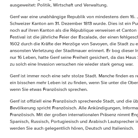
ausgeweitet: Politik, Wirtschaft und Verwaltung.
Genf war eine unabhängige Republik von mindestens dem 16. J
Schweizer Kanton am 31. Dezember 1813 wurde. Dies ist ein Pun
noch auf ihren Kanton als die République verweisen et Canton 
Festival ist die jährliche Feier der Escalade, der einen fehlge
1602 durch die Kräfte der Herzöge von Savoyen, die Stadt zu e
ansonsten Verletzung der Stadtmauer erinnert. Er bog dieser 
nur 16 Leben, hatte Genf seine Freiheit gesichert, da das Haus
zu solch eine Invasion versuchen nie wieder stark genug war.
Genf ist immer noch eine sehr stolze Stadt. Manche finden es r
ein bisschen mehr Leben ist zu finden, wenn Sie unter die Ober
wenn Sie etwas Französisch sprechen.
Genf ist offiziell eine Französisch sprechende Stadt, und die 
Bevölkerung spricht Französisch. Alle Ankündigungen, Informa
Französisch. Mit der großen internationalen Präsenz nimmt Eng
Spanisch, Russisch, Portugiesisch und Arabisch Lautsprecher i
werden Sie auch gelegentlich hören, Deutsch und Italienisch.