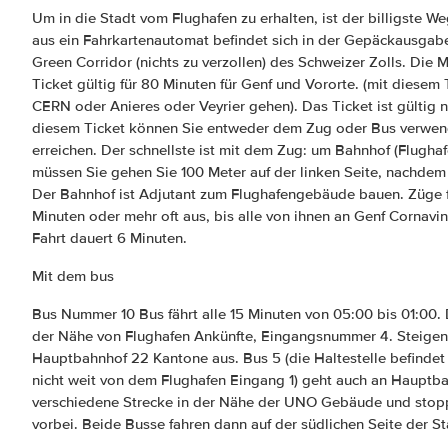
Um in die Stadt vom Flughafen zu erhalten, ist der billigste W
aus ein Fahrkartenautomat befindet sich in der Gepäckausgabe 
Green Corridor (nichts zu verzollen) des Schweizer Zolls. Die 
Ticket gültig für 80 Minuten für Genf und Vororte. (mit diesem
CERN oder Anieres oder Veyrier gehen). Das Ticket ist gültig n
diesem Ticket können Sie entweder dem Zug oder Bus verwen
erreichen. Der schnellste ist mit dem Zug: um Bahnhof (Flugha
müssen Sie gehen Sie 100 Meter auf der linken Seite, nachdem 
Der Bahnhof ist Adjutant zum Flughafengebäude bauen. Züge fa
Minuten oder mehr oft aus, bis alle von ihnen an Genf Cornavi
Fahrt dauert 6 Minuten.
Mit dem bus
Bus Nummer 10 Bus fährt alle 15 Minuten von 05:00 bis 01:00. D
der Nähe von Flughafen Ankünfte, Eingangsnummer 4. Steigen 
Hauptbahnhof 22 Kantone aus. Bus 5 (die Haltestelle befindet
nicht weit von dem Flughafen Eingang 1) geht auch an Hauptba
verschiedene Strecke in der Nähe der UNO Gebäude und stop
vorbei. Beide Busse fahren dann auf der südlichen Seite der St