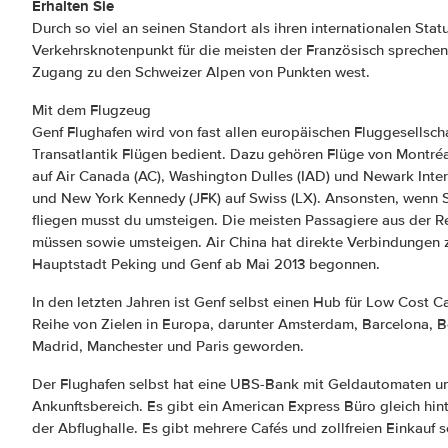
Erhalten Sie
Durch so viel an seinen Standort als ihren internationalen Statu
Verkehrsknotenpunkt für die meisten der Französisch spreche
Zugang zu den Schweizer Alpen von Punkten west.
Mit dem Flugzeug
Genf Flughafen wird von fast allen europäischen Fluggesellsch
Transatlantik Flügen bedient. Dazu gehören Flüge von Montréa
auf Air Canada (AC), Washington Dulles (IAD) und Newark Inter
und New York Kennedy (JFK) auf Swiss (LX). Ansonsten, wenn 
fliegen musst du umsteigen. Die meisten Passagiere aus der Re
müssen sowie umsteigen. Air China hat direkte Verbindungen 
Hauptstadt Peking und Genf ab Mai 2013 begonnen.
In den letzten Jahren ist Genf selbst einen Hub für Low Cost Ca
Reihe von Zielen in Europa, darunter Amsterdam, Barcelona, B
Madrid, Manchester und Paris geworden.
Der Flughafen selbst hat eine UBS-Bank mit Geldautomaten u
Ankunftsbereich. Es gibt ein American Express Büro gleich hint
der Abflughalle. Es gibt mehrere Cafés und zollfreien Einkauf 