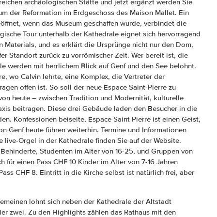
reichen archäologischen Stätte und jetzt ergänzt werden Sie
um der Reformation im Erdgeschoss des Maison Mallet. Ein
eöffnet, wenn das Museum geschaffen wurde, verbindet die
ische Tour unterhalb der Kathedrale eignet sich hervorragend
en Materials, und es erklärt die Ursprünge nicht nur den Dom,
r Standort zurück zu vorrömischer Zeit. Wer bereit ist, die
le werden mit herrlichem Blick auf Genf und den See belohnt.
e, wo Calvin lehrte, eine Komplex, die Vertreter der
agen offen ist. So soll der neue Espace Saint-Pierre zu
on heute – zwischen Tradition und Modernität, kulturelle
axis beitragen. Diese drei Gebäude laden den Besucher in die
en. Konfessionen beiseite, Espace Saint Pierre ist einen Geist,
on Genf heute führen weiterhin. Termine und Informationen
 live-Orgel in der Kathedrale finden Sie auf der Website.
Behinderte, Studenten im Alter von 16-25, und Gruppen von
ich für einen Pass CHF 10 Kinder im Alter von 7-16 Jahren
Pass CHF 8. Eintritt in die Kirche selbst ist natürlich frei, aber
lgemeinen lohnt sich neben der Kathedrale der Altstadt
der zwei. Zu den Highlights zählen das Rathaus mit den