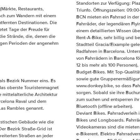
Standorten zur Verfügung: Pla
(Märkte, Restaurants,
Triunfo. Öffnungszeiten: 09:00
isch zum Wandern mit einem
BCN mieten ein Fahrrad in der
tfernten Destinationen. Die
Fahrräder, der legendären Flyi
ietet Tage der Freude für
einem detaillierten Wissen übe
ie Strände, die, denen die
Rent-A-Bike, sehr billig und 
ngen Perioden der angenehm
Stadtteil Gracia/Eixample geleg
Radfahren in Barcelona. Unters
von Fahrrädern in Barcelona fö
12 bis mehr als 100 Personen),
Budget-Bikes. Mit Top-Qualitä
sowie gute Gruppenermäßigung
lt als Bezirk Nummer eins. Es
www.donkey.bike, so dass Fahr
t das oberste Touristenmagnet
sorgen. Sobald sie ihre Buchu
mittelalterliche Architektur
zum suchen und entsperren ihr
arcelona Raval und dem
Bluetooth (offline arbeiten).
Las Rambles genannt.
Deviant Bikes. Fahrradverleih i
Bikes und Longboards. Fahrrä
istischen Gebäude wie die
Videokameras sind die mieten 
Der Bezirk Straße-Grid ist
e-Bikerent. Elektro Fahrradve
reiterten Straßen an jeder