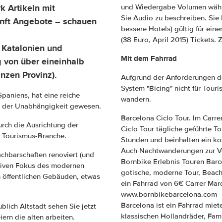
k Artikeln mit
und Wiedergabe Volumen wähle
Sie Audio zu beschreiben. Sie 
unft Angebote – schauen
bessere Hotels) gültig für ein
(38 Euro, April 2015) Tickets. 
 Katalonien und
Mit dem Fahrrad
g von über eineinhalb
nzen Provinz).
Aufgrund der Anforderungen de
System "Bicing" nicht für Touri
Spaniens, hat eine reiche
wandern.
g der Unabhängigkeit gewesen.
Barcelona Ciclo Tour. Im Carre
rch die Ausrichtung der
Ciclo Tour tägliche geführte T
r Tourismus-Branche.
Stunden und beinhalten ein ko
Auch Nachtwanderungen zur Ve
achbarschaften renoviert (und
Bornbike Erlebnis Touren Barce
ensiven Fokus des modernen
gotische, moderne Tour, Beach
n öffentlichen Gebäuden, etwas
ein Fahrrad von 6€ Carrer Marq
www.bornbikebarcelona.com
Barcelona ist ein Fahrrad miet
blich Altstadt sehen Sie jetzt
klassischen Hollandräder, Fami
ern die alten arbeiten.