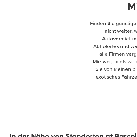
M
Finden Sie günstige
nicht weiter, 
Autovermietun
Abholortes und wäh
alle Firmen ver
Mietwagen als wenn
Sie von kleinen b
exotisches Fahrze
In der Nähe von Standorten at Barce