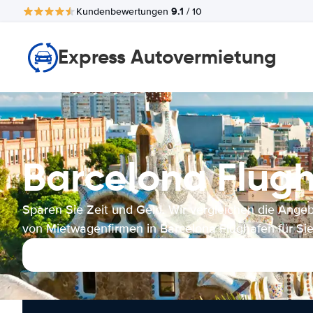
9.1
Kundenbewertungen
/ 10
Express Autovermietung
Barcelona Flu
Sparen Sie Zeit und Geld. Wir vergleichen die Ange
von Mietwagenfirmen in Barcelona Flughafen für Sie