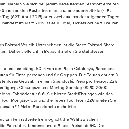
n. Nähern Sie sich bei jedem bedeutenden Standort erhalten
können an den Bushaltestellen und an anderer Stelle (z. B.
en Tag (€27, April 2015) oder zwei aufeinander folgenden Tagen
Zumindest im März 2015 ist es billiger, Tickets online zu kaufen.
s Fahrrad-Verleih-Unternehmen ist die Stadt-Fahrrad-Share-
sten. Daher vielleicht in Betracht ziehen Sie stattdessen
r Tallers, empfängt 50 m von der Plaza Catalunya, Barcelona
ouren für Einzelpersonen und für Gruppen. Die Touren dauern 3
stenloses Getränk in einem Strandcafé. Preis pro Person: 22€.
rfügung. Öffnungszeiten: Montag-Sonntag 09:30-20:00.
lona. Fahrräder für 6 €. Sie bieten Stadtführungen wie das
 Tour Montjuïc-Tour und die Tapas Tour.From 22€ mieten Sie
uesa n º 1 Metro Barceloneta mehr Info:
en. Ein Fahrradverleih ermöglicht die Wahl zwischen
lie Fahrräder, Tandems und e-Bikes. Preise ab 6€. Drei