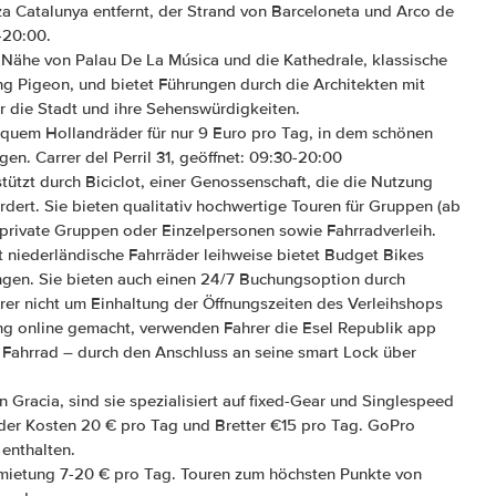
za Catalunya entfernt, der Strand von Barceloneta und Arco de
-20:00.
 Nähe von Palau De La Música und die Kathedrale, klassische
ng Pigeon, und bietet Führungen durch die Architekten mit
r die Stadt und ihre Sehenswürdigkeiten.
bequem Hollandräder für nur 9 Euro pro Tag, in dem schönen
en. Carrer del Perril 31, geöffnet: 09:30-20:00
tützt durch Biciclot, einer Genossenschaft, die die Nutzung
rdert. Sie bieten qualitativ hochwertige Touren für Gruppen (ab
 private Gruppen oder Einzelpersonen sowie Fahrradverleih.
t niederländische Fahrräder leihweise bietet Budget Bikes
en. Sie bieten auch einen 24/7 Buchungsoption durch
er nicht um Einhaltung der Öffnungszeiten des Verleihshops
ng online gemacht, verwenden Fahrer die Esel Republik app
 Fahrrad – durch den Anschluss an seine smart Lock über
n Gracia, sind sie spezialisiert auf fixed-Gear und Singlespeed
der Kosten 20 € pro Tag und Bretter €15 pro Tag. GoPro
enthalten.
rmietung 7-20 € pro Tag. Touren zum höchsten Punkte von