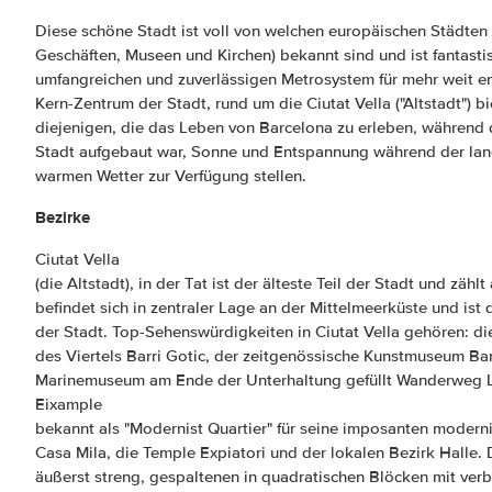
Diese schöne Stadt ist voll von welchen europäischen Städten 
Geschäften, Museen und Kirchen) bekannt sind und ist fantast
umfangreichen und zuverlässigen Metrosystem für mehr weit en
Kern-Zentrum der Stadt, rund um die Ciutat Vella ("Altstadt") b
diejenigen, die das Leben von Barcelona zu erleben, während d
Stadt aufgebaut war, Sonne und Entspannung während der la
warmen Wetter zur Verfügung stellen.
Bezirke
Ciutat Vella
(die Altstadt), in der Tat ist der älteste Teil der Stadt und zäh
befindet sich in zentraler Lage an der Mittelmeerküste und is
der Stadt. Top-Sehenswürdigkeiten in Ciutat Vella gehören: die 
des Viertels Barri Gotic, der zeitgenössische Kunstmuseum B
Marinemuseum am Ende der Unterhaltung gefüllt Wanderweg 
Eixample
bekannt als "Modernist Quartier" für seine imposanten modern
Casa Mila, die Temple Expiatori und der lokalen Bezirk Halle. 
äußerst streng, gespaltenen in quadratischen Blöcken mit verb