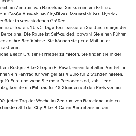
tunden.
rleih im Zentrum von Barcelona: Sie können ein Fahrrad
our. Große Auswahl an City-Bikes, Mountainbikes, Hybrid-
erräder in verschiedenen Größen.
nrad-Touren. 1 bis 5 Tage Tour passieren Sie durch einige der
Barcelona. Die Route ist Self-guided, obwohl Sie einen Führer
n an Ihre Bedürfnisse. Sie können sie per e-Mail unter
taktieren.
ona Beach Cruiser Fahrräder zu mieten. Sie finden sie in der
t ein Budget-Bike-Shop in El Raval, einem lebhaften Viertel im
nen ein Fahrrad für weniger als 4 Euro für 2 Stunden mieten.
gt 10 Euro und wenn Sie mehr Personen sind, zahlt jede
tag konnte ein Fahrrad für 48 Stunden auf den Preis von nur
:00, jeden Tag der Woche im Zentrum von Barcelona, mieten
chenden Stil der City-Bike, 4 Carrer Bertrellans an der