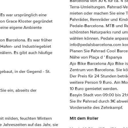
Barcelona von 30 € für ca. 4 S
Terra-Umleitungen. Fahrrad-Ve
mieten oder machen Sie eine T
Es war ursprünglich eine
Fahrräder, Rennräder und Kind
 von Grace Kloster gegründet
Pedale-Barcelona. MTB und Ren
t eine eigene Ambiente
schönsten Naturparks rund um 
wählen können. Pedale anpasse
on Barcelona. Es war früher
info@pedalsbarcelona.com kon
 Hafen- und Industriegebiet
Planen Sie Fahrrad Cool Barcel
lern. Es gibt auch häufige
Nähe von Plaça d ' Espanya
Ajo Bike Barcelona Ajo Bike is
Zentrum von Barcelona. Sie kön
gebaut, in der Gegend - St.
Der Preis für 24 Stunden beträ
weitere Person 9 Euro. Am Mon
10 Euro gemietet werden.
Sie ein, abseits der
Easyin Stadt von 09:00 bis 21
Sie Ihr Fahrrad durch 3€ abwei
Vorderseite des Zehnkampf.
Mit dem Roller
it milden, feuchten Wintern
Jahreszeiten auf das Jahr, sie