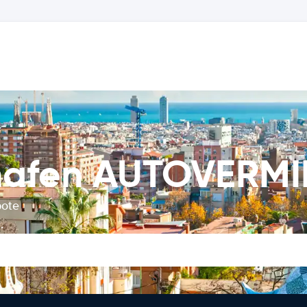
ghafen AUTOVERM
bote
.