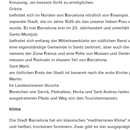
Kreuzung, um bessere Sicht zu ermöglichen.
Gràcia
befindet sich im Norden von Barcelona nördlich von Eixample. 
separate Stadt, die im Jahre 1626 als das unserer lieben Frau
wurde. Es trat Barcelona erst im 20. Jahrhundert und unterhäl
Sants-Montjuïc
befindet sich entlang der Mittelmeerküste am südlichen Rand v
eine eigenständige Gemeinde in Sants zentriert, aber auch die
namens der Zona Franca und eine Fülle von Museen und Denkmä
messen und Festivals in diesem Teil von Barcelona.
Sant Martí
am östlichen Ende der Stadt ist benannt nach die erste Kirche 
Martin.
Im Landesinneren Vororte
Bereichen wie Sarrià, Pedralbes, Horta und Sant Andreu laden 
ausgetretenen Pfade und Weg von den Touristenmassen.
Klima
Die Stadt Barcelona hat ein klassisches "mediterranes Klima" m
und heißen, trockenen Sommern. Zwar gibt es vier ausgeprägte 