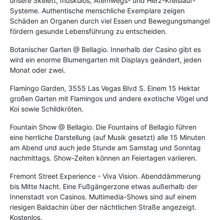
unsere Skelett, muskulös, Atemwegs- und Herz-Kreislauf-
Systeme. Authentische menschliche Exemplare zeigen
Schäden an Organen durch viel Essen und Bewegungsmangel
fördern gesunde Lebensführung zu entscheiden.
Botanischer Garten @ Bellagio. Innerhalb der Casino gibt es
wird ein enorme Blumengarten mit Displays geändert, jeden
Monat oder zwei.
Flamingo Garden, 3555 Las Vegas Blvd S. Einem 15 Hektar
großen Garten mit Flamingos und andere exotische Vögel und
Koi sowie Schildkröten.
Fountain Show @ Bellagio. Die Fountains of Bellagio führen
eine herrliche Darstellung (auf Musik gesetzt) alle 15 Minuten
am Abend und auch jede Stunde am Samstag und Sonntag
nachmittags. Show-Zeiten können an Feiertagen variieren.
Fremont Street Experience - Viva Vision. Abenddämmerung
bis Mitte Nacht. Eine Fußgängerzone etwas außerhalb der
Innenstadt von Casinos. Multimedia-Shows sind auf einem
riesigen Baldachin über der nächtlichen Straße angezeigt.
Kostenlos.