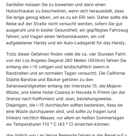
Sanitäter müssen Sie zu bewerten und dann einen
Hubschrauber zu beschwören, wenn sich herausstellt, dass
Sie lange genug leben, um es zu ein ER) sein. Daher sollte die
Reise auf der Straße nicht versucht werden, sofern Sie gut
ausgeruht und in bester Gesundheit; ein gepflegtes Fahrzeug
fahren; und tragen einen Verbandskasten, ein voll
aufgeladener Handy und ein Auto-Ladegerät für das Handy.
Trotz dieser Gefahren finden viele die ca. vier Stunden Fahrt
von der Los Angeles Gegend 280 Meilen (450km) fahren Sie
entlang der i-15 ruhigen und landschaftlich (wenn in
Randzeiten und an normalen Tagen versucht). Die California
Städte Barstow und Bäcker gehören zu den
Sehenswürdigkeiten entlang der Interstate 15; die Mojave-
Wüste; und kleine Hotel-Casinos in Nevada in Primm (an der
Grenze nach Kalifornien) und Jean, beziehungsweise.
Diejenigen, die i-15 durchlaufen sollten bedenken, dass sie
eine Wüste durchqueren sind, und sollte zu tragen (und
trinken) reichlich Wasser, vor allem an heißen Sommertagen
wo Temperaturen 110 ° C (43 ° C) erreichen können.
Von östlich von Las Vegas Reisende fahren in der Regel auf i-