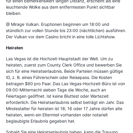
für einen bemerkenswert langen Distanz, erscheint als eine
leuchtende Wolke aus dem entferntesten Punkt sichtbar
bleiben.
@ Mirage Vulkan. Eruptionen beginnen um 18:00 und
stündlich zur vollen Stunde bis 23:00 (nächtlichen) ausführen.
Der Vulkan vor dem Casino bricht in eine tolle Lichtshow.
Heiraten
Las Vegas ist die Hochzeit-Hauptstadt der Welt. Um zu
heiraten, zuerst zum County Clerk Office und bewerben Sie
sich für eine Heiratserlaubnis. Beide Parteien müssen gültige
ID, z. B. eines Führerschein oder Reisepass. Die Kosten
betragen $60 pro Paar. Das Las Vegas-Hochzeit-Büro ist von
09:00-Mitternacht sieben Tage die Woche, auch an
Feiertagen geöffnet. Ist keine Bluttest oder Wartezeit
erforderlich. Die Heiratserlaubnis selbst beträgt ein Jahr. Das
Mindestalter für heiraten ist 18; 16 oder 17 Jahre dürfen alte
heiraten, wenn ein Elternteil vorhanden oder notariell
beglaubigte Erlaubnis gegeben hat.
Sobald Sie eine Heiratserlaubnis haben, kann die Trauung