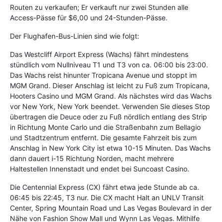
Routen zu verkaufen; Er verkauft nur zwei Stunden alle
Access-Pässe für $6,00 und 24-Stunden-Pässe.
Der Flughafen-Bus-Linien sind wie folgt:
Das Westcliff Airport Express (Wachs) fährt mindestens
stündlich vom Nullniveau T1 und T3 von ca. 06:00 bis 23:00.
Das Wachs reist hinunter Tropicana Avenue und stoppt im
MGM Grand. Dieser Anschlag ist leicht zu Fuß zum Tropicana,
Hooters Casino und MGM Grand. Als nächstes wird das Wachs
vor New York, New York beendet. Verwenden Sie dieses Stop
übertragen die Deuce oder zu Fuß nördlich entlang des Strip
in Richtung Monte Carlo und die Straßenbahn zum Bellagio
und Stadtzentrum entfernt. Die gesamte Fahrzeit bis zum
Anschlag in New York City ist etwa 10-15 Minuten. Das Wachs
dann dauert i-15 Richtung Norden, macht mehrere
Haltestellen Innenstadt und endet bei Suncoast Casino.
Die Centennial Express (CX) fährt etwa jede Stunde ab ca.
06:45 bis 22:45, T3 nur. Die CX macht Halt an UNLV Transit
Center, Spring Mountain Road und Las Vegas Boulevard in der
Nähe von Fashion Show Mall und Wynn Las Vegas. Mithilfe