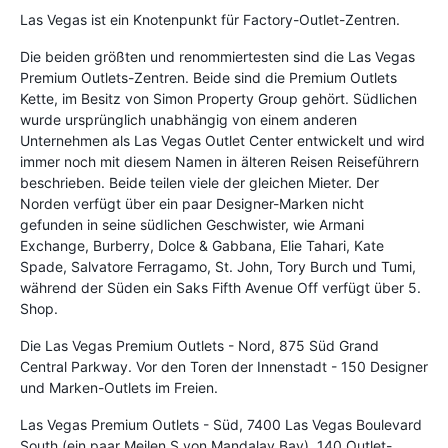
Las Vegas ist ein Knotenpunkt für Factory-Outlet-Zentren.
Die beiden größten und renommiertesten sind die Las Vegas
Premium Outlets-Zentren. Beide sind die Premium Outlets
Kette, im Besitz von Simon Property Group gehört. Südlichen
wurde ursprünglich unabhängig von einem anderen
Unternehmen als Las Vegas Outlet Center entwickelt und wird
immer noch mit diesem Namen in älteren Reisen Reiseführern
beschrieben. Beide teilen viele der gleichen Mieter. Der
Norden verfügt über ein paar Designer-Marken nicht
gefunden in seine südlichen Geschwister, wie Armani
Exchange, Burberry, Dolce & Gabbana, Elie Tahari, Kate
Spade, Salvatore Ferragamo, St. John, Tory Burch und Tumi,
während der Süden ein Saks Fifth Avenue Off verfügt über 5.
Shop.
Die Las Vegas Premium Outlets - Nord, 875 Süd Grand
Central Parkway. Vor den Toren der Innenstadt - 150 Designer
und Marken-Outlets im Freien.
Las Vegas Premium Outlets - Süd, 7400 Las Vegas Boulevard
South (ein paar Meilen S von Mandalay Bay). 140 Outlet-