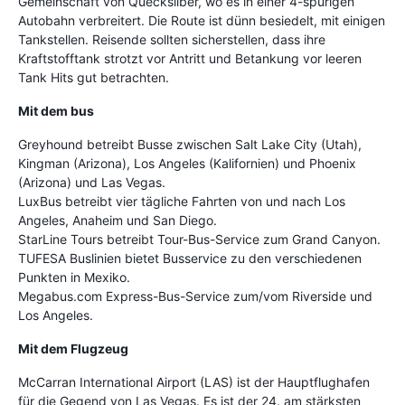
Gemeinschaft von Quecksilber, wo es in einer 4-spurigen
Autobahn verbreitert. Die Route ist dünn besiedelt, mit einigen
Tankstellen. Reisende sollten sicherstellen, dass ihre
Kraftstofftank strotzt vor Antritt und Betankung vor leeren
Tank Hits gut betrachten.
Mit dem bus
Greyhound betreibt Busse zwischen Salt Lake City (Utah),
Kingman (Arizona), Los Angeles (Kalifornien) und Phoenix
(Arizona) und Las Vegas.
LuxBus betreibt vier tägliche Fahrten von und nach Los
Angeles, Anaheim und San Diego.
StarLine Tours betreibt Tour-Bus-Service zum Grand Canyon.
TUFESA Buslinien bietet Busservice zu den verschiedenen
Punkten in Mexiko.
Megabus.com Express-Bus-Service zum/vom Riverside und
Los Angeles.
Mit dem Flugzeug
McCarran International Airport (LAS) ist der Hauptflughafen
für die Gegend von Las Vegas. Es ist der 24. am stärksten