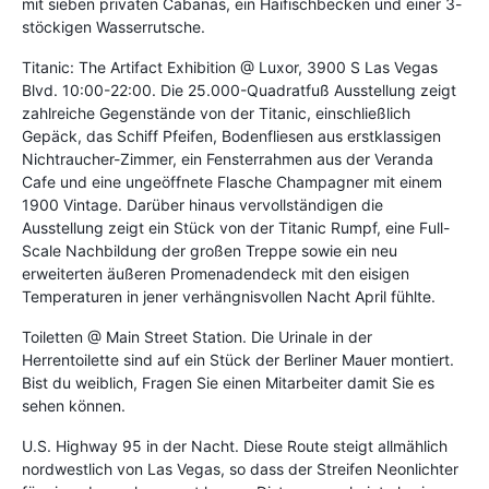
mit sieben privaten Cabanas, ein Haifischbecken und einer 3-
stöckigen Wasserrutsche.
Titanic: The Artifact Exhibition @ Luxor, 3900 S Las Vegas
Blvd. 10:00-22:00. Die 25.000-Quadratfuß Ausstellung zeigt
zahlreiche Gegenstände von der Titanic, einschließlich
Gepäck, das Schiff Pfeifen, Bodenfliesen aus erstklassigen
Nichtraucher-Zimmer, ein Fensterrahmen aus der Veranda
Cafe und eine ungeöffnete Flasche Champagner mit einem
1900 Vintage. Darüber hinaus vervollständigen die
Ausstellung zeigt ein Stück von der Titanic Rumpf, eine Full-
Scale Nachbildung der großen Treppe sowie ein neu
erweiterten äußeren Promenadendeck mit den eisigen
Temperaturen in jener verhängnisvollen Nacht April fühlte.
Toiletten @ Main Street Station. Die Urinale in der
Herrentoilette sind auf ein Stück der Berliner Mauer montiert.
Bist du weiblich, Fragen Sie einen Mitarbeiter damit Sie es
sehen können.
U.S. Highway 95 in der Nacht. Diese Route steigt allmählich
nordwestlich von Las Vegas, so dass der Streifen Neonlichter