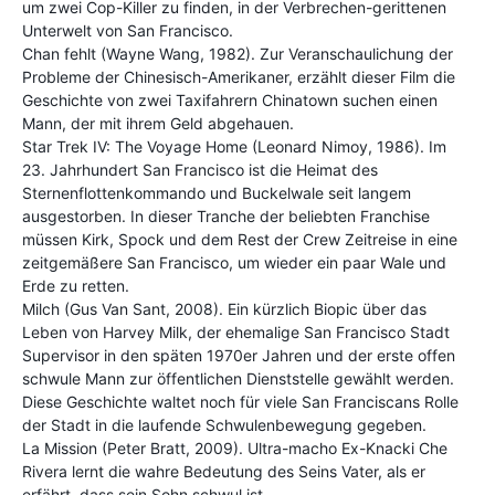
um zwei Cop-Killer zu finden, in der Verbrechen-gerittenen
Unterwelt von San Francisco.
Chan fehlt (Wayne Wang, 1982). Zur Veranschaulichung der
Probleme der Chinesisch-Amerikaner, erzählt dieser Film die
Geschichte von zwei Taxifahrern Chinatown suchen einen
Mann, der mit ihrem Geld abgehauen.
Star Trek IV: The Voyage Home (Leonard Nimoy, 1986). Im
23. Jahrhundert San Francisco ist die Heimat des
Sternenflottenkommando und Buckelwale seit langem
ausgestorben. In dieser Tranche der beliebten Franchise
müssen Kirk, Spock und dem Rest der Crew Zeitreise in eine
zeitgemäßere San Francisco, um wieder ein paar Wale und
Erde zu retten.
Milch (Gus Van Sant, 2008). Ein kürzlich Biopic über das
Leben von Harvey Milk, der ehemalige San Francisco Stadt
Supervisor in den späten 1970er Jahren und der erste offen
schwule Mann zur öffentlichen Dienststelle gewählt werden.
Diese Geschichte waltet noch für viele San Franciscans Rolle
der Stadt in die laufende Schwulenbewegung gegeben.
La Mission (Peter Bratt, 2009). Ultra-macho Ex-Knacki Che
Rivera lernt die wahre Bedeutung des Seins Vater, als er
erfährt, dass sein Sohn schwul ist.