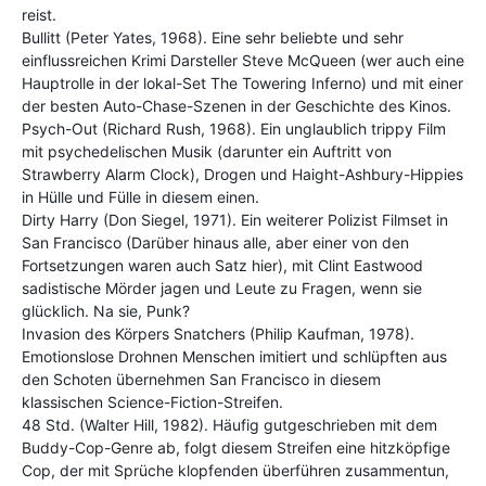
reist.
Bullitt (Peter Yates, 1968). Eine sehr beliebte und sehr
einflussreichen Krimi Darsteller Steve McQueen (wer auch eine
Hauptrolle in der lokal-Set The Towering Inferno) und mit einer
der besten Auto-Chase-Szenen in der Geschichte des Kinos.
Psych-Out (Richard Rush, 1968). Ein unglaublich trippy Film
mit psychedelischen Musik (darunter ein Auftritt von
Strawberry Alarm Clock), Drogen und Haight-Ashbury-Hippies
in Hülle und Fülle in diesem einen.
Dirty Harry (Don Siegel, 1971). Ein weiterer Polizist Filmset in
San Francisco (Darüber hinaus alle, aber einer von den
Fortsetzungen waren auch Satz hier), mit Clint Eastwood
sadistische Mörder jagen und Leute zu Fragen, wenn sie
glücklich. Na sie, Punk?
Invasion des Körpers Snatchers (Philip Kaufman, 1978).
Emotionslose Drohnen Menschen imitiert und schlüpften aus
den Schoten übernehmen San Francisco in diesem
klassischen Science-Fiction-Streifen.
48 Std. (Walter Hill, 1982). Häufig gutgeschrieben mit dem
Buddy-Cop-Genre ab, folgt diesem Streifen eine hitzköpfige
Cop, der mit Sprüche klopfenden überführen zusammentun,