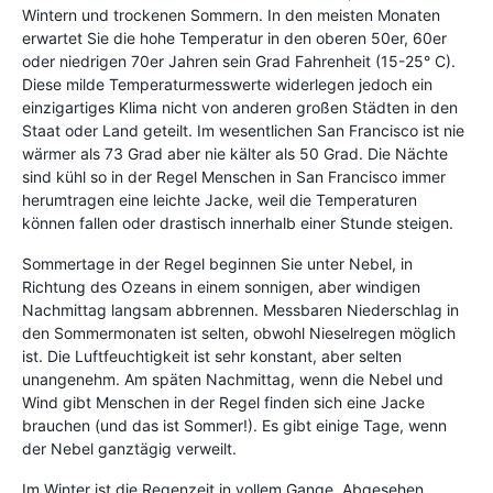
Wintern und trockenen Sommern. In den meisten Monaten
erwartet Sie die hohe Temperatur in den oberen 50er, 60er
oder niedrigen 70er Jahren sein Grad Fahrenheit (15-25° C).
Diese milde Temperaturmesswerte widerlegen jedoch ein
einzigartiges Klima nicht von anderen großen Städten in den
Staat oder Land geteilt. Im wesentlichen San Francisco ist nie
wärmer als 73 Grad aber nie kälter als 50 Grad. Die Nächte
sind kühl so in der Regel Menschen in San Francisco immer
herumtragen eine leichte Jacke, weil die Temperaturen
können fallen oder drastisch innerhalb einer Stunde steigen.
Sommertage in der Regel beginnen Sie unter Nebel, in
Richtung des Ozeans in einem sonnigen, aber windigen
Nachmittag langsam abbrennen. Messbaren Niederschlag in
den Sommermonaten ist selten, obwohl Nieselregen möglich
ist. Die Luftfeuchtigkeit ist sehr konstant, aber selten
unangenehm. Am späten Nachmittag, wenn die Nebel und
Wind gibt Menschen in der Regel finden sich eine Jacke
brauchen (und das ist Sommer!). Es gibt einige Tage, wenn
der Nebel ganztägig verweilt.
Im Winter ist die Regenzeit in vollem Gange. Abgesehen