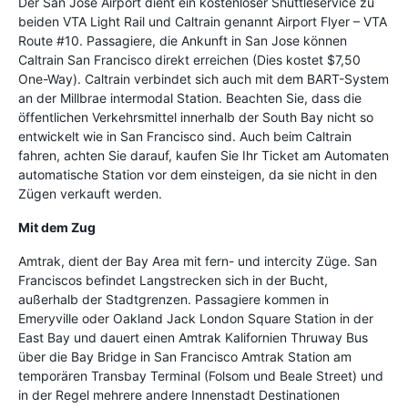
Der San Jose Airport dient ein kostenloser Shuttleservice zu
beiden VTA Light Rail und Caltrain genannt Airport Flyer – VTA
Route #10. Passagiere, die Ankunft in San Jose können
Caltrain San Francisco direkt erreichen (Dies kostet $7,50
One-Way). Caltrain verbindet sich auch mit dem BART-System
an der Millbrae intermodal Station. Beachten Sie, dass die
öffentlichen Verkehrsmittel innerhalb der South Bay nicht so
entwickelt wie in San Francisco sind. Auch beim Caltrain
fahren, achten Sie darauf, kaufen Sie Ihr Ticket am Automaten
automatische Station vor dem einsteigen, da sie nicht in den
Zügen verkauft werden.
Mit dem Zug
Amtrak, dient der Bay Area mit fern- und intercity Züge. San
Franciscos befindet Langstrecken sich in der Bucht,
außerhalb der Stadtgrenzen. Passagiere kommen in
Emeryville oder Oakland Jack London Square Station in der
East Bay und dauert einen Amtrak Kalifornien Thruway Bus
über die Bay Bridge in San Francisco Amtrak Station am
temporären Transbay Terminal (Folsom und Beale Street) und
in der Regel mehrere andere Innenstadt Destinationen