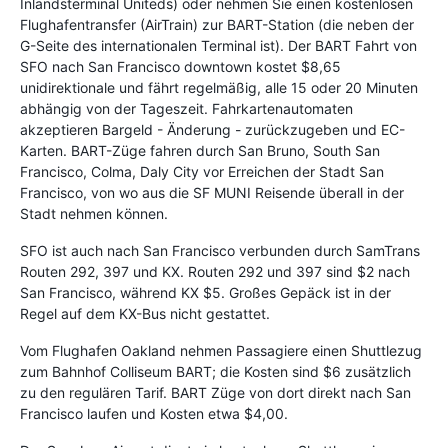
Inlandsterminal Uniteds) oder nehmen Sie einen kostenlosen
Flughafentransfer (AirTrain) zur BART-Station (die neben der
G-Seite des internationalen Terminal ist). Der BART Fahrt von
SFO nach San Francisco downtown kostet $8,65
unidirektionale und fährt regelmäßig, alle 15 oder 20 Minuten
abhängig von der Tageszeit. Fahrkartenautomaten
akzeptieren Bargeld - Änderung - zurückzugeben und EC-
Karten. BART-Züge fahren durch San Bruno, South San
Francisco, Colma, Daly City vor Erreichen der Stadt San
Francisco, von wo aus die SF MUNI Reisende überall in der
Stadt nehmen können.
SFO ist auch nach San Francisco verbunden durch SamTrans
Routen 292, 397 und KX. Routen 292 und 397 sind $2 nach
San Francisco, während KX $5. Großes Gepäck ist in der
Regel auf dem KX-Bus nicht gestattet.
Vom Flughafen Oakland nehmen Passagiere einen Shuttlezug
zum Bahnhof Colliseum BART; die Kosten sind $6 zusätzlich
zu den regulären Tarif. BART Züge von dort direkt nach San
Francisco laufen und Kosten etwa $4,00.