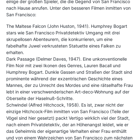
einige der großen Spieler, die die Gegend von San Francisco
nach Hause anrufen. Unter den besseren Filmen inmitten von
San Francisco:
The Maltese Falcon (John Huston, 1941). Humphrey Bogart
stars wie San Francisco Privatdetektiv Umgang mit drei
skrupellosen Abenteurern, die konkurrieren, um eine
fabelhafte Juwel verkrusteten Statuette eines Falken zu
erhalten.
Dark Passage (Delmer Daves, 1947). Eine unkonventionelle
Film Noir mit zwei Ikonen des Genres, Lauren Bacall und
Humphrey Bogart. Dunkle Gassen und Straßen der Stadt sind
prominente während der exzentrischen Geschichte eines
Mannes, der zu Unrecht des Mordes und eine rätselhafte Frau
lebt in einer verschwenderischen Art-deco-Wohnung auf der
Oberseite der Haselnuß-Schritte.
Schwindel (Alfred Hitchcock, 1958). Es ist, zwar nicht der
einzige Hitchcock-Film inmitten von San Francisco (Teile der
Vögel sind hier gesetzt) packt Vertigo wirklich viel der Stadt,
nach einem Privatdetektiv, der an Höhenangst leidet, wie er
das Geheimnis der eigenartige Verhalten einer Frau enthüllt
und von einem Wahrzeichen von San Francisco zum nächsten