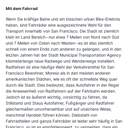
Mit dem Fahrrad
Wenn Sie kräftige Beine und ein bisschen urban Bike-Erlebnis
haben, sind Fahrräder eine ausgezeichnete Wahl für den
Transport innerhalb von San Francisco. Die Stadt ist ziemlich
klein im Land Bereich--nur etwa 7 Meilen von Nord nach Süd
und 7 Meilen von Osten nach Westen--es ist also ziemlich
schnell von einem Ende zum anderen zu gelangen, und in den
letzten Jahren hat der Stadt Municipal Transportation Agency
kilometerlange neue Radwege und Wanderwege installiert.
Radfahren ist eine häufige Wahl der Verkehrsmittel für San
Francisco Bewohner, Moreso als in den meisten anderen
amerikanischen Städten, wie es oft der schnellste Weg quer
durch die Stadt. Dies bedeutet, dass Autofahrer in der Regel
die Anwesenheit von Radfahrern auf der Fahrbahn werden.
Jedoch ist es äußerst wichtig, vorsichtig zu fahren, da
Stillstand und Staus Autofahrer, Fußgänger und Radfahrer
gleichermaßen unvorhersehbar und auf unsichere Weise,
manchmal Handeln führen können. Diebstahl von
Fahrradteilen und ganze Fahrräder ist leider sehr häufig in San
Francisco, so ist es empfehlenswert, zu vermeiden, dass ein