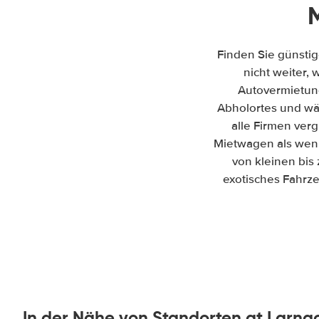
Finden Sie günsti
nicht weiter, 
Autovermietun
Abholortes und wäh
alle Firmen ver
Mietwagen als wenn
von kleinen bis
exotisches Fahrze
In der Nähe von Standorten at Larna