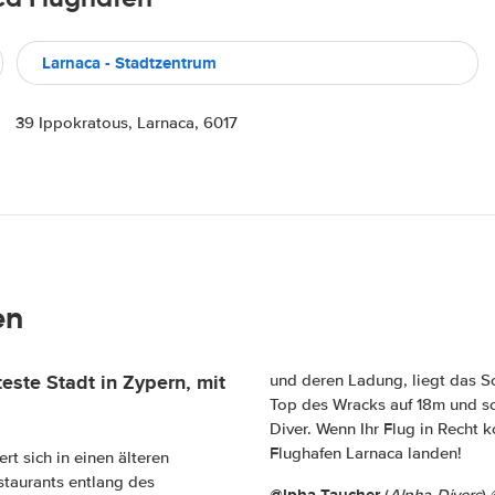
Larnaca - Stadtzentrum
39 Ippokratous, Larnaca, 6017
en
teste Stadt in Zypern
, mit
und deren Ladung, liegt das Sc
Top des Wracks auf 18m und so
Diver. Wenn Ihr Flug in Recht
Flughafen Larnaca landen!
t sich in einen älteren
taurants entlang des
@lpha Taucher
(
Alpha-Divers
)