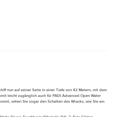
hiff nun auf seiner Seite in einer Tiefe von 42 Metern, mit dem
mit leicht zugänglich auch für PADI Advanced Open Water
 kommt, sehen Sie sogar den Schatten des Wracks, wie Sie am
 @lpha Divers Tauchbasis (Dhekelia Rd), 2, Pyla Gärten,