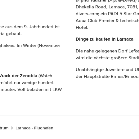
Dhekelia Road, Larnaca, 7081,
divers.com; ein PADI 5 Star G
Aqua Club Premier & technisc
he aus dem 9. Jahrhundert ist
Hotel.
ria gebaut.
Dinge zu kaufen in Larnaca
ughafens. Im Winter (November
Die nahe gelegenen Dorf Lefka
wird die nächste größere Stadt,
Unabhängige Juweliere und Uhr
rack der Zenobia
(Watch
der Hauptstraße Ermes/Ermou
ernfahrt nur wenige hundert
omputer. Voll beladen mit LKW
ntrum
Larnaca - Flughafen