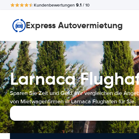
9.1
Kundenbewertungen
/ 10
Express Autovermietung
Larnaca Flugh
Sparen Sie Zeit und Geld. Wir vergleichen die Ange
von Mietwagenfirmen in Larnaca Flughafen für Sie.